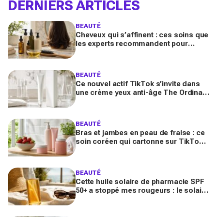
DERNIERS ARTICLES
BEAUTÉ
Cheveux qui s’affinent : ces soins que
les experts recommandent pour
retrouver de la densité plus vite que
prévu
BEAUTÉ
Ce nouvel actif TikTok s’invite dans
une crème yeux anti-âge The Ordinary
à moins de 10 € : faut-il vraiment se
ruer dessus ?
BEAUTÉ
Bras et jambes en peau de fraise : ce
soin coréen qui cartonne sur TikTok
promet de lisser la peau, mais pas
pour tous
BEAUTÉ
Cette huile solaire de pharmacie SPF
50+ a stoppé mes rougeurs : le solaire
satiné non gras que les peaux claires
s’arrachent