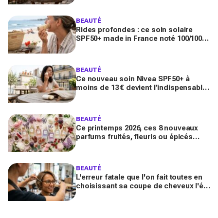
BEAUTÉ
Rides profondes : ce soin solaire
SPF50+ made in France noté 100/100
sur Yuka promet de freiner leur
apparition
BEAUTÉ
Ce nouveau soin Nivea SPF50+ à
moins de 13 € devient l’indispensable
des peaux sensibles pour éviter les
dégâts du soleil
BEAUTÉ
Ce printemps 2026, ces 8 nouveaux
parfums fruités, fleuris ou épicés
signés Lancôme et Guerlain vont
booster votre sillage
BEAUTÉ
L'erreur fatale que l'on fait toutes en
choisissant sa coupe de cheveux l'été
quand on porte des lunettes