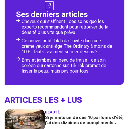
Ses derniers articles
Cheveux qui s’affinent : ces soins que les
experts recommandent pour retrouver de la
densité plus vite que prévu
Ce nouvel actif TikTok s’invite dans une
crème yeux anti-âge The Ordinary à moins de
10 € : faut-il vraiment se ruer dessus ?
Bras et jambes en peau de fraise : ce soin
coréen qui cartonne sur TikTok promet de
lisser la peau, mais pas pour tous
ARTICLES LES + LUS
BEAUTÉ
Si je mets un de ces 10 parfums d'été,
j'ai des dizaines de compliments
toute la journée