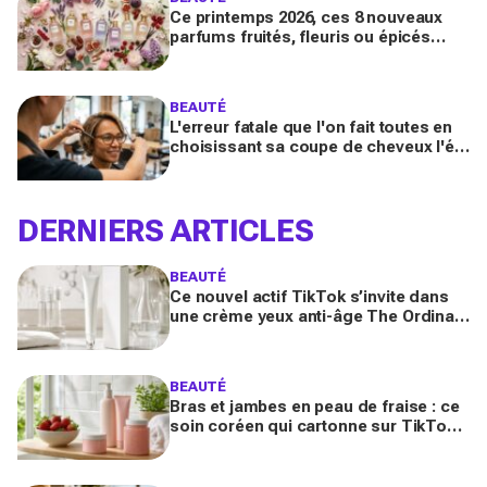
Ce printemps 2026, ces 8 nouveaux
parfums fruités, fleuris ou épicés
signés Lancôme et Guerlain vont
booster votre sillage
BEAUTÉ
L'erreur fatale que l'on fait toutes en
choisissant sa coupe de cheveux l'été
quand on porte des lunettes
DERNIERS ARTICLES
BEAUTÉ
Ce nouvel actif TikTok s’invite dans
une crème yeux anti-âge The Ordinary
à moins de 10 € : faut-il vraiment se
ruer dessus ?
BEAUTÉ
Bras et jambes en peau de fraise : ce
soin coréen qui cartonne sur TikTok
promet de lisser la peau, mais pas
pour tous