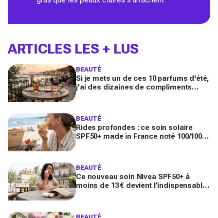
ARTICLES LES + LUS
BEAUTÉ
Si je mets un de ces 10 parfums d'été,
j'ai des dizaines de compliments
toute la journée
BEAUTÉ
Rides profondes : ce soin solaire
SPF50+ made in France noté 100/100
sur Yuka promet de freiner leur
apparition
BEAUTÉ
Ce nouveau soin Nivea SPF50+ à
moins de 13 € devient l’indispensable
des peaux sensibles pour éviter les
dégâts du soleil
BEAUTÉ