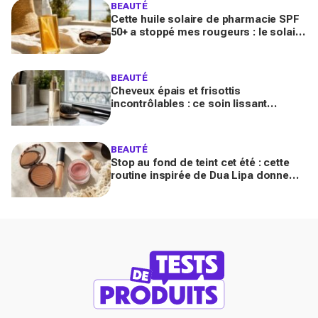
BEAUTÉ
Cette huile solaire de pharmacie SPF
50+ a stoppé mes rougeurs : le solaire
satiné non gras que les peaux claires
s’arrachent
BEAUTÉ
Cheveux épais et frisottis
incontrôlables : ce soin lissant
promet 3 jours glossy, encensé par
les avis sur Beauté Test
BEAUTÉ
Stop au fond de teint cet été : cette
routine inspirée de Dua Lipa donne
bonne mine en 2 secondes avec
seulement trois produits