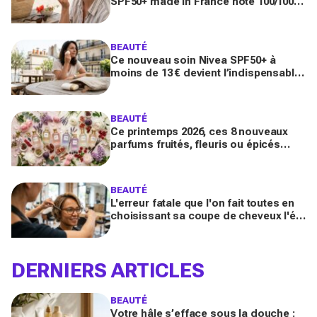
SPF50+ made in France noté 100/100
sur Yuka promet de freiner leur
apparition
BEAUTÉ
Ce nouveau soin Nivea SPF50+ à
moins de 13 € devient l’indispensable
des peaux sensibles pour éviter les
dégâts du soleil
BEAUTÉ
Ce printemps 2026, ces 8 nouveaux
parfums fruités, fleuris ou épicés
signés Lancôme et Guerlain vont
booster votre sillage
BEAUTÉ
L'erreur fatale que l'on fait toutes en
choisissant sa coupe de cheveux l'été
quand on porte des lunettes
DERNIERS ARTICLES
BEAUTÉ
Votre hâle s’efface sous la douche :