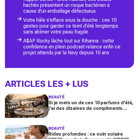
hachés présentent un risque bactérien à
cause d'un emballage défectueux
Votre hâle s’efface sous la douche : ces 10
gestes pour garder ce teint d’été longtemps
sans abîmer votre peau fragile
A$AP Rocky lâche tout sur Rihanna : cette
confidence en plein podcast relance enfin ce
projet attendu par la Navy depuis 10 ans
ARTICLES LES + LUS
BEAUTÉ
Si je mets un de ces 10 parfums d'été,
j'ai des dizaines de compliments
toute la journée
BEAUTÉ
Rides profondes : ce soin solaire