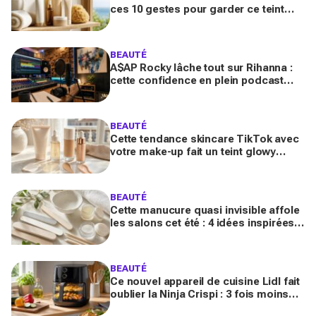
ces 10 gestes pour garder ce teint
d’été longtemps sans abîmer votre
peau fragile
BEAUTÉ
A$AP Rocky lâche tout sur Rihanna :
cette confidence en plein podcast
relance enfin ce projet attendu par la
Navy depuis 10 ans
BEAUTÉ
Cette tendance skincare TikTok avec
votre make-up fait un teint glowy
bluffant (mais attention à cette erreur
avec votre SPF)
BEAUTÉ
Cette manucure quasi invisible affole
les salons cet été : 4 idées inspirées
des stars pour des ongles brillants
sans vernis
BEAUTÉ
Ce nouvel appareil de cuisine Lidl fait
oublier la Ninja Crispi : 3 fois moins
cher, et certains regrettent déjà