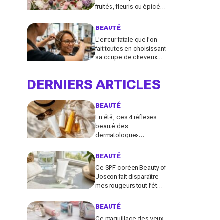
fruités, fleuris ou épicés
signés Lancôme et
Guerlain vont booster
BEAUTÉ
votre sillage
L'erreur fatale que l'on
fait toutes en choisissant
sa coupe de cheveux
l'été quand on porte des
lunettes
DERNIERS ARTICLES
BEAUTÉ
En été, ces 4 réflexes
beauté des
dermatologues
protègent la peau des
dégâts du soleil (et
BEAUTÉ
presque personne ne
Ce SPF coréen Beauty of
les fait tous)
Joseon fait disparaître
mes rougeurs tout l’été
(et pourrait remplacer
votre fond de teint
BEAUTÉ
maintenant)
Ce maquillage des yeux