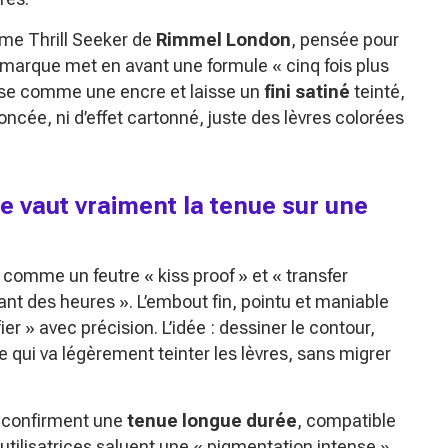
mme Thrill Seeker de
Rimmel London
, pensée pour
 marque met en avant une formule « cinq fois plus
pose comme une encre et laisse un
fini satiné
teinté,
ncée, ni d’effet cartonné, juste des lèvres colorées
ue vaut vraiment la tenue sur une
 comme un feutre « kiss proof » et « transfer
ant des heures ». L’embout fin, pointu et maniable
fier » avec précision. L’idée : dessiner le contour,
e qui va légèrement teinter les lèvres, sans migrer
st confirment une
tenue longue durée
, compatible
 utilisatrices saluent une « pigmentation intense »,