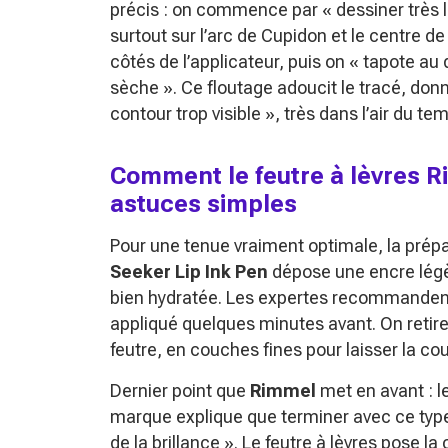
précis : on commence par « dessiner très l
surtout sur l’arc de Cupidon et le centre de 
côtés de l’applicateur, puis on « tapote a
sèche ». Ce floutage adoucit le tracé, don
contour trop visible », très dans l’air du te
Comment le feutre à lèvres R
astuces simples
Pour une tenue vraiment optimale, la prépa
Seeker Lip Ink Pen
dépose une encre légère
bien hydratée. Les expertes recommanden
appliqué quelques minutes avant. On retir
feutre, en couches fines pour laisser la coul
Dernier point que
Rimmel
met en avant : 
marque explique que terminer avec ce type 
de la brillance ». Le feutre à lèvres pose la