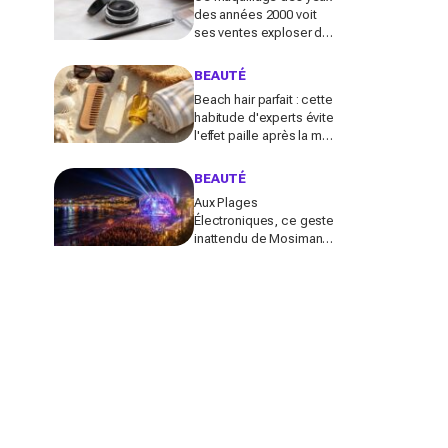
des années 2000 voit
ses ventes exploser de
585 % en France :
pourquoi tout le monde
BEAUTÉ
s’y remet
Beach hair parfait : cette
habitude d'experts évite
l'effet paille après la mer
(la plupart des Français
font l'inverse)
BEAUTÉ
Aux Plages
Électroniques, ce geste
inattendu de Mosimann
pour le couple Matt
Pokora-Christina Milian
fait fondre toute la plage