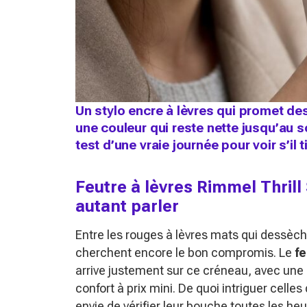
Un stylo encre à lèvres qui promet des
une couleur qui reste nette jusqu’au soi
test d’une vraie journée pour voir s’il
Feutre à lèvres Rimmel Thrill 
autant parler
Entre les rouges à lèvres mats qui dessèch
cherchent encore le bon compromis. Le
fe
arrive justement sur ce créneau, avec une p
confort à prix mini. De quoi intriguer celle
envie de vérifier leur bouche toutes les heu