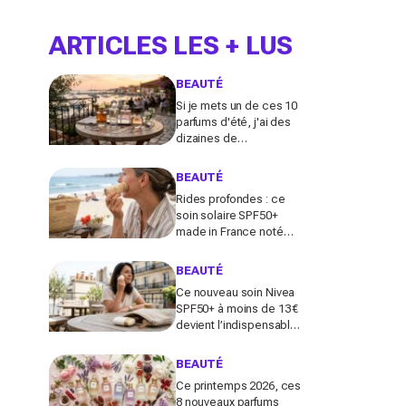
ARTICLES LES + LUS
BEAUTÉ
Si je mets un de ces 10
parfums d'été, j'ai des
dizaines de
compliments toute la
journée
BEAUTÉ
Rides profondes : ce
soin solaire SPF50+
made in France noté
100/100 sur Yuka promet
de freiner leur apparition
BEAUTÉ
Ce nouveau soin Nivea
SPF50+ à moins de 13 €
devient l’indispensable
des peaux sensibles
pour éviter les dégâts du
BEAUTÉ
soleil
Ce printemps 2026, ces
8 nouveaux parfums