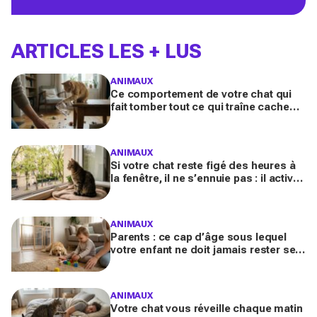
ARTICLES LES + LUS
ANIMAUX
Ce comportement de votre chat qui
fait tomber tout ce qui traîne cache
souvent un malaise que vous ne
devez plus ignorer
ANIMAUX
Si votre chat reste figé des heures à
la fenêtre, il ne s’ennuie pas : il active
en secret une faculté mentale que
vous ignorez
ANIMAUX
Parents : ce cap d’âge sous lequel
votre enfant ne doit jamais rester seul
avec le chien, même pour fermer la
porte
ANIMAUX
Votre chat vous réveille chaque matin