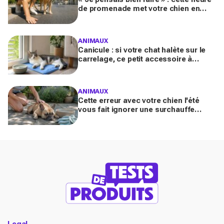
de promenade met votre chien en
danger l’été (et la plupart des maîtres
l’ignorent)
ANIMAUX
Canicule : si votre chat halète sur le
carrelage, ce petit accessoire à
moins de 10 € peut transformer son
coin sieste tout l’été
ANIMAUX
Cette erreur avec votre chien l'été
vous fait ignorer une surchauffe
cachée qui peut devenir mortelle en
quelques minutes
Legal