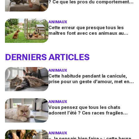
? Ce que les pros du comportement
félin y voient n’a presque jamais rien
d’anodin
ANIMAUX
Cette erreur que presque tous les
maîtres font avec ces animaux au
jardin finit bien plus souvent en drame
qu’ils ne l’imaginent
DERNIERS ARTICLES
ANIMAUX
Cette habitude pendant la canicule,
prise pour un geste d'amour, met en
danger les chats à poils longs selon
les vétérinaires
ANIMAUX
Vous pensez que tous les chats
adorent l’été ? Ces races fragiles
risquent le coup de chaleur fatal sans
ces gestes simples
ANIMAUX
« Je pensais bien faire » : cette heure