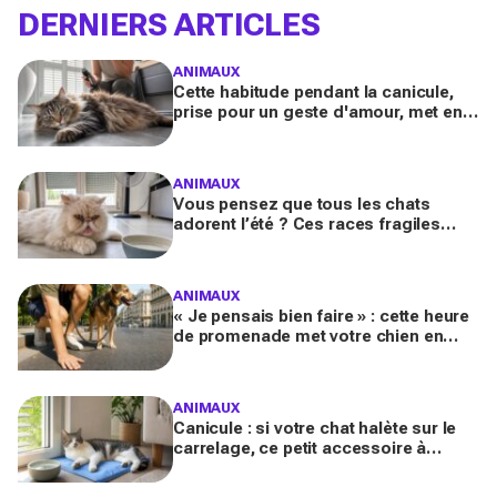
DERNIERS ARTICLES
ANIMAUX
Cette habitude pendant la canicule,
prise pour un geste d'amour, met en
danger les chats à poils longs selon
les vétérinaires
ANIMAUX
Vous pensez que tous les chats
adorent l’été ? Ces races fragiles
risquent le coup de chaleur fatal sans
ces gestes simples
ANIMAUX
« Je pensais bien faire » : cette heure
de promenade met votre chien en
danger l’été (et la plupart des maîtres
l’ignorent)
ANIMAUX
Canicule : si votre chat halète sur le
carrelage, ce petit accessoire à
moins de 10 € peut transformer son
coin sieste tout l’été