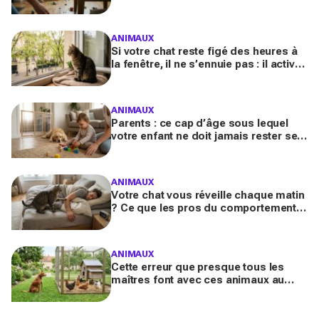
souvent un malaise que vous ne
devez plus ignorer
ANIMAUX
Si votre chat reste figé des heures à
la fenêtre, il ne s’ennuie pas : il active
en secret une faculté mentale que
vous ignorez
ANIMAUX
Parents : ce cap d’âge sous lequel
votre enfant ne doit jamais rester seul
avec le chien, même pour fermer la
porte
ANIMAUX
Votre chat vous réveille chaque matin
? Ce que les pros du comportement
félin y voient n’a presque jamais rien
d’anodin
ANIMAUX
Cette erreur que presque tous les
maîtres font avec ces animaux au
jardin finit bien plus souvent en drame
qu’ils ne l’imaginent