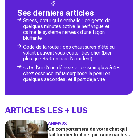
Ses derniers articles
Stress, cœur qui s'emballe : ce geste de
quelques minutes active le nerf vague et
calme le système nerveux d'une façon
bluffante
Code de la route : ces chaussures d’été au
volant peuvent vous coûter très cher (bien
plus que 35 € en cas d’accident)
« J’ai l’air d’une déesse » : ce soin glow à 4 €
chez essence métamorphose la peau en
quelques secondes, et il part déjà vite
ARTICLES LES + LUS
ANIMAUX
Ce comportement de votre chat qui
fait tomber tout ce qui traîne cache