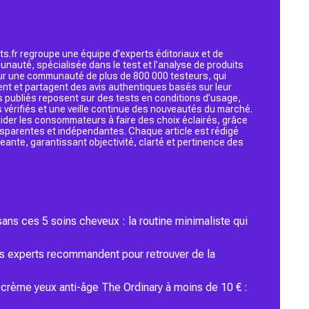
s.fr regroupe une équipe d’experts éditoriaux et de
nauté, spécialisée dans le test et l’analyse de produits
 sur une communauté de plus de 800 000 testeurs, qui
ent et partagent des avis authentiques basés sur leur
s publiés reposent sur des tests en conditions d’usage,
 vérifiés et une veille continue des nouveautés du marché.
d’aider les consommateurs à faire des choix éclairés, grâce
ansparentes et indépendantes. Chaque article est rédigé
geante, garantissant objectivité, clarté et pertinence des
ans ces 5 soins cheveux : la routine minimaliste qui
les experts recommandent pour retrouver de la
e crème yeux anti-âge The Ordinary à moins de 10 € :