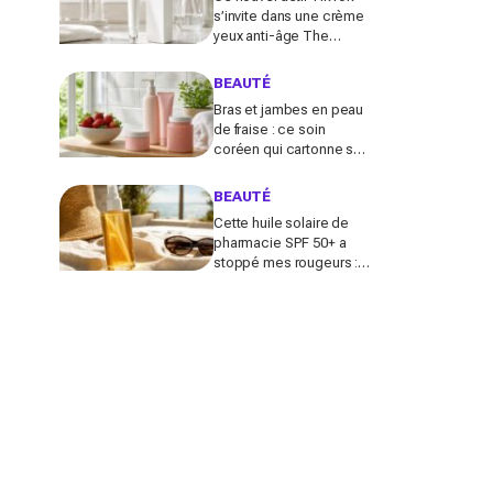
s’invite dans une crème
yeux anti-âge The
Ordinary à moins de 10 €
: faut-il vraiment se ruer
BEAUTÉ
dessus ?
Bras et jambes en peau
de fraise : ce soin
coréen qui cartonne sur
TikTok promet de lisser
la peau, mais pas pour
BEAUTÉ
tous
Cette huile solaire de
pharmacie SPF 50+ a
stoppé mes rougeurs :
le solaire satiné non gras
que les peaux claires
s’arrachent