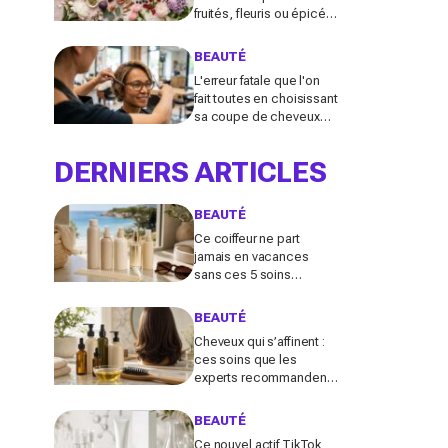
fruités, fleuris ou épicés
signés Lancôme et
Guerlain vont booster
BEAUTÉ
votre sillage
L'erreur fatale que l'on
fait toutes en choisissant
sa coupe de cheveux
l'été quand on porte des
lunettes
DERNIERS ARTICLES
BEAUTÉ
Ce coiffeur ne part
jamais en vacances
sans ces 5 soins
cheveux : la routine
minimaliste qui évite
BEAUTÉ
l'effet paille au retour
Cheveux qui s’affinent :
ces soins que les
experts recommandent
pour retrouver de la
densité plus vite que
BEAUTÉ
prévu
Ce nouvel actif TikTok