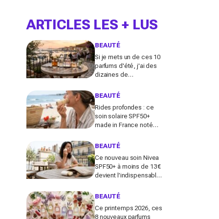
ARTICLES LES + LUS
BEAUTÉ
Si je mets un de ces 10
parfums d'été, j'ai des
dizaines de
compliments toute la
journée
BEAUTÉ
Rides profondes : ce
soin solaire SPF50+
made in France noté
100/100 sur Yuka promet
de freiner leur apparition
BEAUTÉ
Ce nouveau soin Nivea
SPF50+ à moins de 13 €
devient l’indispensable
des peaux sensibles
pour éviter les dégâts du
BEAUTÉ
soleil
Ce printemps 2026, ces
8 nouveaux parfums