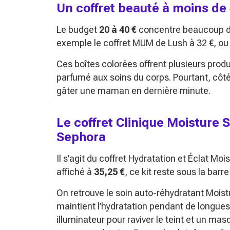
Un coffret beauté à moins de
Le budget
20 à 40 €
concentre beaucoup d’i
exemple le coffret
MUM
de Lush à 32 €, ou 
Ces boîtes colorées offrent plusieurs prod
parfumé aux soins du corps. Pourtant, côt
gâter une maman en dernière minute.
Le coffret Clinique Moisture S
Sephora
Il s’agit du coffret
Hydratation et Éclat Moi
affiché à
35,25 €
, ce kit reste sous la barr
On retrouve le soin auto-réhydratant
Moist
maintient l’hydratation pendant de longues
illuminateur pour raviver le teint et un mas