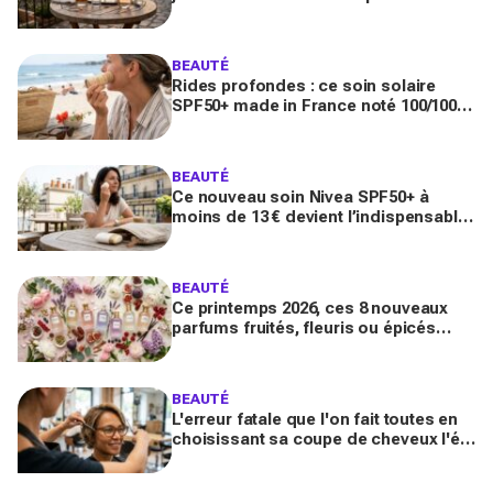
toute la journée
BEAUTÉ
Rides profondes : ce soin solaire
SPF50+ made in France noté 100/100
sur Yuka promet de freiner leur
apparition
BEAUTÉ
Ce nouveau soin Nivea SPF50+ à
moins de 13 € devient l’indispensable
des peaux sensibles pour éviter les
dégâts du soleil
BEAUTÉ
Ce printemps 2026, ces 8 nouveaux
parfums fruités, fleuris ou épicés
signés Lancôme et Guerlain vont
booster votre sillage
BEAUTÉ
L'erreur fatale que l'on fait toutes en
choisissant sa coupe de cheveux l'été
quand on porte des lunettes