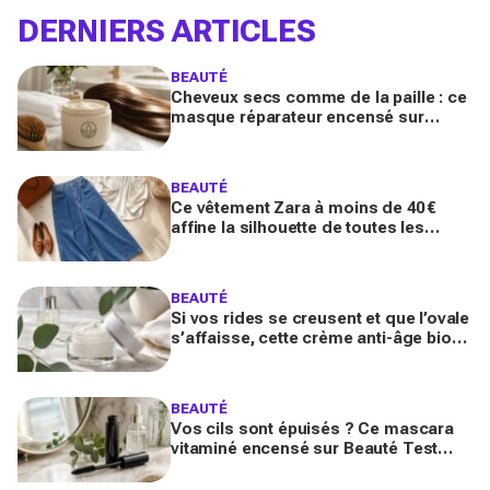
DERNIERS ARTICLES
BEAUTÉ
Cheveux secs comme de la paille : ce
masque réparateur encensé sur
Beauté Test a sauvé mes pointes
abîmées en un temps record
BEAUTÉ
Ce vêtement Zara à moins de 40 €
affine la silhouette de toutes les
morphologies à la rentrée, avant de
disparaître des rayons
BEAUTÉ
Si vos rides se creusent et que l’ovale
s’affaisse, cette crème anti-âge bio
encensée sur Beauté Test change
tout en 4 semaines
BEAUTÉ
Vos cils sont épuisés ? Ce mascara
vitaminé encensé sur Beauté Test
promet volume maxi et pousse
accélérée sans les fragiliser