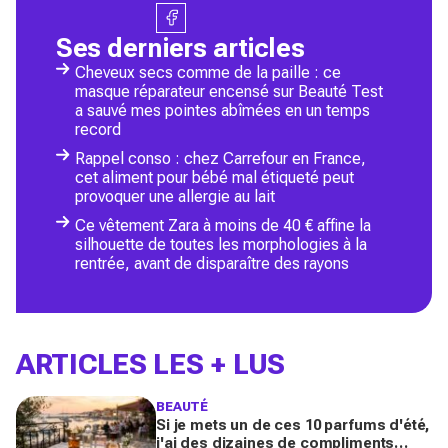
Ses derniers articles
Cheveux secs comme de la paille : ce
masque réparateur encensé sur Beauté Test
a sauvé mes pointes abîmées en un temps
record
Rappel conso : chez Carrefour en France,
cet aliment pour bébé mal étiqueté peut
provoquer une allergie au lait
Ce vêtement Zara à moins de 40 € affine la
silhouette de toutes les morphologies à la
rentrée, avant de disparaître des rayons
ARTICLES LES + LUS
BEAUTÉ
Si je mets un de ces 10 parfums d'été,
j'ai des dizaines de compliments