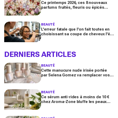
Ce printemps 2026, ces 8 nouveaux
parfums fruités, fleuris ou épicés
signés Lancôme et Guerlain vont
booster votre sillage
BEAUTÉ
L'erreur fatale que l'on fait toutes en
choisissant sa coupe de cheveux l'été
quand on porte des lunettes
DERNIERS ARTICLES
BEAUTÉ
Cette manucure nude irisée portée
par Selena Gomez va remplacer vos
vernis d'été (et vous ne la quitterez
plus de l'année)
BEAUTÉ
Ce sérum anti-rides à moins de 10 €
chez Aroma-Zone bluffe les peaux
matures avec un effet botox-like venu
de ce végétal