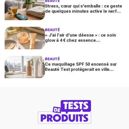
BEAUTÉ
Stress, cœur qui s'emballe : ce geste
de quelques minutes active le nerf
vague et calme le système nerveux
d'une façon bluffante
BEAUTÉ
« J’ai l’air d’une déesse » : ce soin
glow à 4 € chez essence
métamorphose la peau en quelques
secondes, et il part déjà vite
BEAUTÉ
Ce maquillage SPF 50 encensé sur
Beauté Test protégerait en ville
comme un vrai solaire : faut-il encore
mettre une crème dessous?