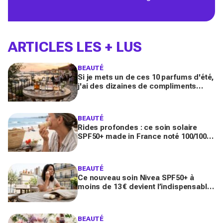
ARTICLES LES + LUS
BEAUTÉ
Si je mets un de ces 10 parfums d'été,
j'ai des dizaines de compliments
toute la journée
BEAUTÉ
Rides profondes : ce soin solaire
SPF50+ made in France noté 100/100
sur Yuka promet de freiner leur
apparition
BEAUTÉ
Ce nouveau soin Nivea SPF50+ à
moins de 13 € devient l’indispensable
des peaux sensibles pour éviter les
dégâts du soleil
BEAUTÉ