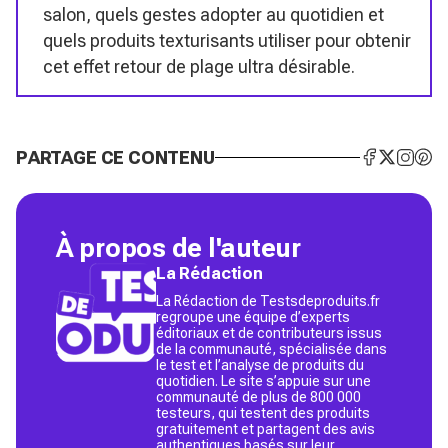
salon, quels gestes adopter au quotidien et
quels produits texturisants utiliser pour obtenir
cet effet retour de plage ultra désirable.
PARTAGE CE CONTENU
À propos de l'auteur
La Rédaction
La Rédaction de Testsdeproduits.fr
regroupe une équipe d’experts
éditoriaux et de contributeurs issus
de la communauté, spécialisée dans
le test et l’analyse de produits du
quotidien. Le site s’appuie sur une
communauté de plus de 800 000
testeurs, qui testent des produits
gratuitement et partagent des avis
authentiques basés sur leur