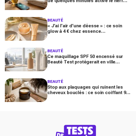
de quelques minutes active le nerf
vague et calme le système nerveux
d'une façon bluffante
BEAUTÉ
« J’ai l’air d’une déesse » : ce soin
glow à 4 € chez essence
métamorphose la peau en quelques
secondes, et il part déjà vite
BEAUTÉ
Ce maquillage SPF 50 encensé sur
Beauté Test protégerait en ville
comme un vrai solaire : faut-il encore
mettre une crème dessous?
BEAUTÉ
Stop aux plaquages qui ruinent les
cheveux bouclés : ce soin coiffant 98
% naturel Les Secrets de Loly fait la
différence