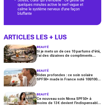
Stress, cœur qui s'emballe : ce geste de
quelques minutes active le nerf vague et
calme le système nerveux d'une façon
bluffante
ARTICLES LES + LUS
BEAUTÉ
Si je mets un de ces 10 parfums d'été,
j'ai des dizaines de compliments
toute la journée
BEAUTÉ
Rides profondes : ce soin solaire
SPF50+ made in France noté 100/100
sur Yuka promet de freiner leur
apparition
BEAUTÉ
Ce nouveau soin Nivea SPF50+ à
moins de 13 € devient l’indispensable