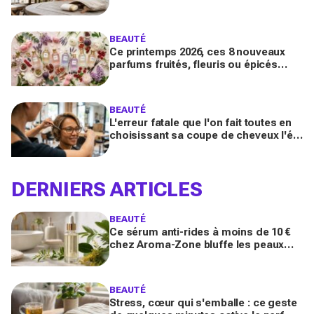
des peaux sensibles pour éviter les
dégâts du soleil
BEAUTÉ
Ce printemps 2026, ces 8 nouveaux
parfums fruités, fleuris ou épicés
signés Lancôme et Guerlain vont
booster votre sillage
BEAUTÉ
L'erreur fatale que l'on fait toutes en
choisissant sa coupe de cheveux l'été
quand on porte des lunettes
DERNIERS ARTICLES
BEAUTÉ
Ce sérum anti-rides à moins de 10 €
chez Aroma-Zone bluffe les peaux
matures avec un effet botox-like venu
de ce végétal
BEAUTÉ
Stress, cœur qui s'emballe : ce geste