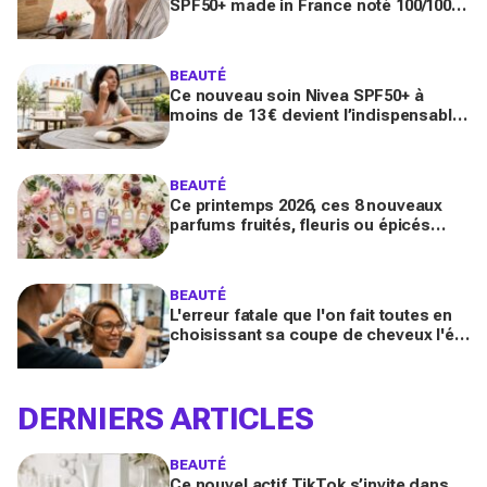
SPF50+ made in France noté 100/100
sur Yuka promet de freiner leur
apparition
BEAUTÉ
Ce nouveau soin Nivea SPF50+ à
moins de 13 € devient l’indispensable
des peaux sensibles pour éviter les
dégâts du soleil
BEAUTÉ
Ce printemps 2026, ces 8 nouveaux
parfums fruités, fleuris ou épicés
signés Lancôme et Guerlain vont
booster votre sillage
BEAUTÉ
L'erreur fatale que l'on fait toutes en
choisissant sa coupe de cheveux l'été
quand on porte des lunettes
DERNIERS ARTICLES
BEAUTÉ
Ce nouvel actif TikTok s’invite dans