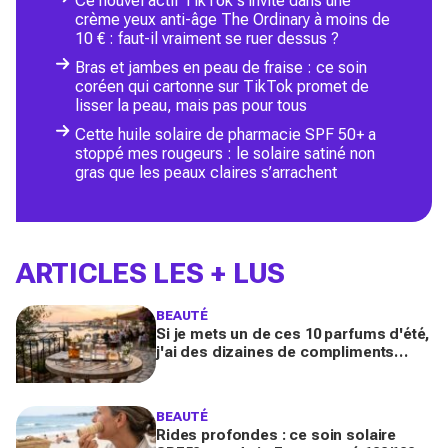
Ce nouvel actif TikTok s’invite dans une
crème yeux anti-âge The Ordinary à moins de
10 € : faut-il vraiment se ruer dessus ?
Bras et jambes en peau de fraise : ce soin
coréen qui cartonne sur TikTok promet de
lisser la peau, mais pas pour tous
Cette huile solaire de pharmacie SPF 50+ a
stoppé mes rougeurs : le solaire satiné non
gras que les peaux claires s’arrachent
ARTICLES LES + LUS
BEAUTÉ
Si je mets un de ces 10 parfums d'été,
j'ai des dizaines de compliments
toute la journée
BEAUTÉ
Rides profondes : ce soin solaire