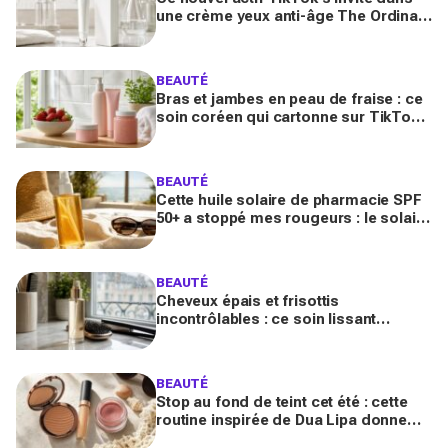
une crème yeux anti-âge The Ordinary
à moins de 10 € : faut-il vraiment se
ruer dessus ?
BEAUTÉ
Bras et jambes en peau de fraise : ce
soin coréen qui cartonne sur TikTok
promet de lisser la peau, mais pas
pour tous
BEAUTÉ
Cette huile solaire de pharmacie SPF
50+ a stoppé mes rougeurs : le solaire
satiné non gras que les peaux claires
s’arrachent
BEAUTÉ
Cheveux épais et frisottis
incontrôlables : ce soin lissant
promet 3 jours glossy, encensé par
les avis sur Beauté Test
BEAUTÉ
Stop au fond de teint cet été : cette
routine inspirée de Dua Lipa donne
bonne mine en 2 secondes avec