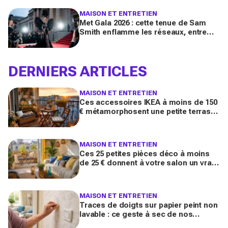
MAISON ET ENTRETIEN
Met Gala 2026 : cette tenue de Sam
Smith enflamme les réseaux, entre
chef-d’œuvre de mode queer et
polémique inattendue
DERNIERS ARTICLES
MAISON ET ENTRETIEN
Ces accessoires IKEA à moins de 150
€ métamorphosent une petite terrasse
en vrai salon d’été stylé chez vous
(qu’on oublie souvent)
MAISON ET ENTRETIEN
Ces 25 petites pièces déco à moins
de 25 € donnent à votre salon un vrai
air de maison de vacances avant l’été
2026
MAISON ET ENTRETIEN
Traces de doigts sur papier peint non
lavable : ce geste à sec de nos
grands-mères qui nettoie tout sans