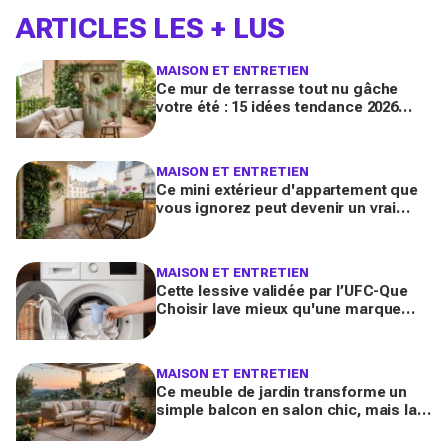
ARTICLES LES + LUS
MAISON ET ENTRETIEN
Ce mur de terrasse tout nu gâche
votre été : 15 idées tendance 2026
pour en faire une véritable pièce à
vivre
MAISON ET ENTRETIEN
Ce mini extérieur d'appartement que
vous ignorez peut devenir un vrai
salon : 12 idées futées pour le
transformer dès ce week-end
MAISON ET ENTRETIEN
Cette lessive validée par l’UFC-Que
Choisir lave mieux qu'une marque
culte vendue partout, et coûte deux
fois moins cher par lavage
MAISON ET ENTRETIEN
Ce meuble de jardin transforme un
simple balcon en salon chic, mais la
plupart des Français le choisissent à
côté de la plaque