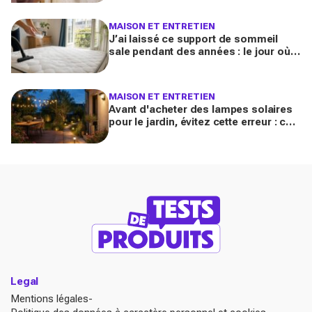
jamais décoller le lé
MAISON ET ENTRETIEN
J’ai laissé ce support de sommeil
sale pendant des années : le jour où
je l’ai vraiment assaini, j’ai découvert
l’horreur cachée
MAISON ET ENTRETIEN
Avant d'acheter des lampes solaires
pour le jardin, évitez cette erreur : ces
modèles testés transforment vos
soirées
Legal
Mentions légales