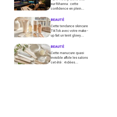
sur Rihanna : cette
confidence en plein
podcast relance enfin
ce projet attendu par la
BEAUTÉ
Navy depuis 10 ans
Cette tendance skincare
TikTok avec votre make-
up fait un teint glowy
bluffant (mais attention à
cette erreur avec votre
BEAUTÉ
SPF)
Cette manucure quasi
invisible affole les salons
cet été : 4 idées
inspirées des stars pour
des ongles brillants sans
vernis