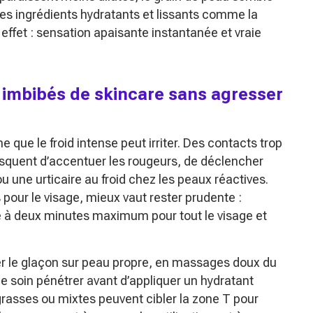
 des ingrédients hydratants et lissants comme la
e effet : sensation apaisante instantanée et vraie
 imbibés de skincare sans agresser
que le froid intense peut irriter. Des contacts trop
isquent d’accentuer les rougeurs, de déclencher
ou une urticaire au froid chez les peaux réactives.
our le visage, mieux vaut rester prudente :
 à deux minutes maximum pour tout le visage et
ser le glaçon sur peau propre, en massages doux du
e de soin pénétrer avant d’appliquer un hydratant
 grasses ou mixtes peuvent cibler la zone T pour