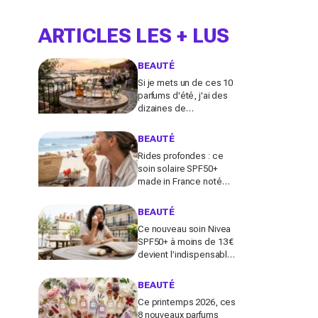
ARTICLES LES + LUS
BEAUTÉ
Si je mets un de ces 10
parfums d'été, j'ai des
dizaines de
compliments toute la
journée
BEAUTÉ
Rides profondes : ce
soin solaire SPF50+
made in France noté
100/100 sur Yuka promet
de freiner leur apparition
BEAUTÉ
Ce nouveau soin Nivea
SPF50+ à moins de 13 €
devient l’indispensable
des peaux sensibles
pour éviter les dégâts du
BEAUTÉ
soleil
Ce printemps 2026, ces
8 nouveaux parfums