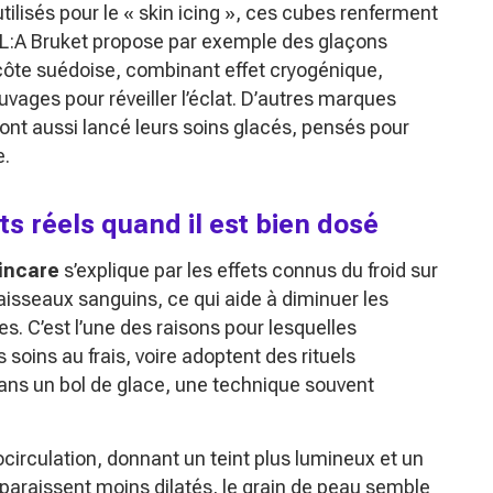
ilisés pour le « skin icing », ces cubes renferment
s L:A Bruket propose par exemple des glaçons
 côte suédoise, combinant effet cryogénique,
uvages pour réveiller l’éclat. D’autres marques
t aussi lancé leurs soins glacés, pensés pour
e.
its réels quand il est bien dosé
incare
s’explique par les effets connus du froid sur
 vaisseaux sanguins, ce qui aide à diminuer les
s. C’est l’une des raisons pour lesquelles
soins au frais, voire adoptent des rituels
ans un bol de glace, une technique souvent
circulation, donnant un teint plus lumineux et un
paraissent moins dilatés, le grain de peau semble