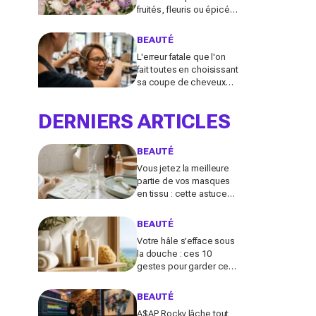
fruités, fleuris ou épicés
signés Lancôme et
Guerlain vont booster
BEAUTÉ
votre sillage
L'erreur fatale que l'on
fait toutes en choisissant
sa coupe de cheveux
l'été quand on porte des
lunettes
DERNIERS ARTICLES
BEAUTÉ
Vous jetez la meilleure
partie de vos masques
en tissu : cette astuce
détournée transforme ce
reste de soin en vrai
BEAUTÉ
booster beauté
Votre hâle s’efface sous
la douche : ces 10
gestes pour garder ce
teint d’été longtemps
sans abîmer votre peau
BEAUTÉ
fragile
A$AP Rocky lâche tout