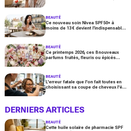
sur Yuka promet de freiner leur
apparition
BEAUTÉ
Ce nouveau soin Nivea SPF50+ à
moins de 13 € devient l’indispensable
des peaux sensibles pour éviter les
dégâts du soleil
BEAUTÉ
Ce printemps 2026, ces 8 nouveaux
parfums fruités, fleuris ou épicés
signés Lancôme et Guerlain vont
booster votre sillage
BEAUTÉ
L'erreur fatale que l'on fait toutes en
choisissant sa coupe de cheveux l'été
quand on porte des lunettes
DERNIERS ARTICLES
BEAUTÉ
Cette huile solaire de pharmacie SPF