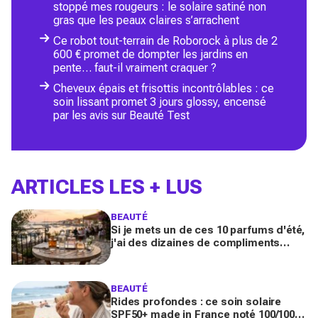
stoppé mes rougeurs : le solaire satiné non
gras que les peaux claires s’arrachent
Ce robot tout-terrain de Roborock à plus de 2
600 € promet de dompter les jardins en
pente… faut-il vraiment craquer ?
Cheveux épais et frisottis incontrôlables : ce
soin lissant promet 3 jours glossy, encensé
par les avis sur Beauté Test
ARTICLES LES + LUS
BEAUTÉ
Si je mets un de ces 10 parfums d'été,
j'ai des dizaines de compliments
toute la journée
BEAUTÉ
Rides profondes : ce soin solaire
SPF50+ made in France noté 100/100