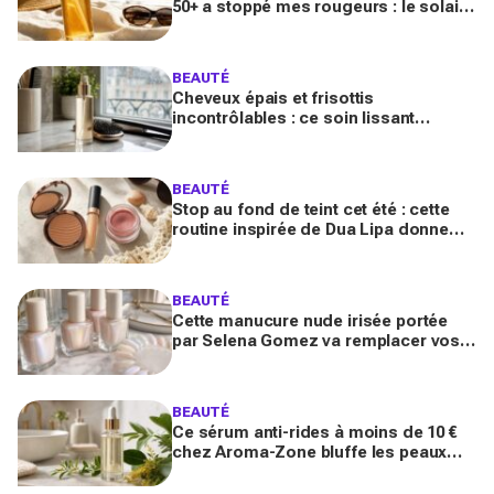
50+ a stoppé mes rougeurs : le solaire
satiné non gras que les peaux claires
s’arrachent
BEAUTÉ
Cheveux épais et frisottis
incontrôlables : ce soin lissant
promet 3 jours glossy, encensé par
les avis sur Beauté Test
BEAUTÉ
Stop au fond de teint cet été : cette
routine inspirée de Dua Lipa donne
bonne mine en 2 secondes avec
seulement trois produits
BEAUTÉ
Cette manucure nude irisée portée
par Selena Gomez va remplacer vos
vernis d'été (et vous ne la quitterez
plus de l'année)
BEAUTÉ
Ce sérum anti-rides à moins de 10 €
chez Aroma-Zone bluffe les peaux
matures avec un effet botox-like venu
de ce végétal