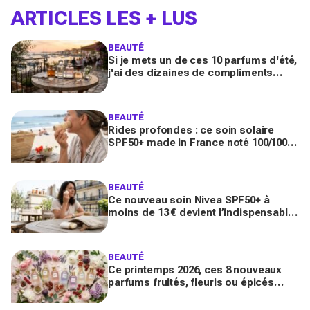
ARTICLES LES + LUS
BEAUTÉ
Si je mets un de ces 10 parfums d'été,
j'ai des dizaines de compliments
toute la journée
BEAUTÉ
Rides profondes : ce soin solaire
SPF50+ made in France noté 100/100
sur Yuka promet de freiner leur
apparition
BEAUTÉ
Ce nouveau soin Nivea SPF50+ à
moins de 13 € devient l’indispensable
des peaux sensibles pour éviter les
dégâts du soleil
BEAUTÉ
Ce printemps 2026, ces 8 nouveaux
parfums fruités, fleuris ou épicés
signés Lancôme et Guerlain vont
booster votre sillage