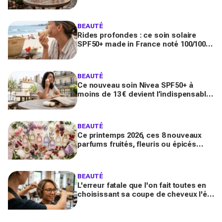
toute la journée
BEAUTÉ
Rides profondes : ce soin solaire
SPF50+ made in France noté 100/100
sur Yuka promet de freiner leur
apparition
BEAUTÉ
Ce nouveau soin Nivea SPF50+ à
moins de 13 € devient l’indispensable
des peaux sensibles pour éviter les
dégâts du soleil
BEAUTÉ
Ce printemps 2026, ces 8 nouveaux
parfums fruités, fleuris ou épicés
signés Lancôme et Guerlain vont
booster votre sillage
BEAUTÉ
L'erreur fatale que l'on fait toutes en
choisissant sa coupe de cheveux l'été
quand on porte des lunettes