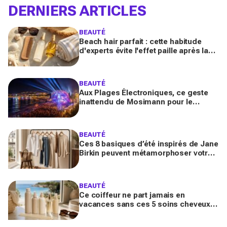
DERNIERS ARTICLES
BEAUTÉ
Beach hair parfait : cette habitude
d'experts évite l'effet paille après la
mer (la plupart des Français font
l'inverse)
BEAUTÉ
Aux Plages Électroniques, ce geste
inattendu de Mosimann pour le
couple Matt Pokora-Christina Milian
fait fondre toute la plage
BEAUTÉ
Ces 8 basiques d’été inspirés de Jane
Birkin peuvent métamorphoser votre
garde-robe 2026 (sans tout racheter
inutilement)
BEAUTÉ
Ce coiffeur ne part jamais en
vacances sans ces 5 soins cheveux :
la routine minimaliste qui évite l'effet
paille au retour