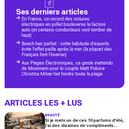
Ses derniers articles
En France, ce record des voitures
électriques en juillet bouleverse la facture
auto (et certains conducteurs vont tomber de
haut)
Beach hair parfait : cette habitude d'experts
évite l'effet paille après la mer (la plupart des
Français font l'inverse)
Aux Plages Électroniques, ce geste inattendu
de Mosimann pour le couple Matt Pokora-
Christina Milian fait fondre toute la plage
ARTICLES LES + LUS
BEAUTÉ
Si je mets un de ces 10 parfums d'été,
j'ai des dizaines de compliments