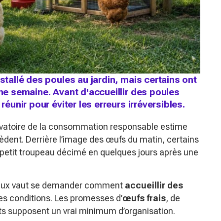
nstallé des poules au jardin, mais certains ont
une semaine. Avant d'accueillir des poules
réunir pour éviter les erreurs irréversibles.
servatoire de la consommation responsable estime
sèdent. Derrière l’image des œufs du matin, certains
 petit troupeau décimé en quelques jours après une
 mieux vaut se demander comment
accueillir des
es conditions. Les promesses d’
œufs frais
, de
ants supposent un vrai minimum d’organisation.