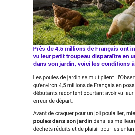
Près de 4,5 millions de Français ont i
vu leur petit troupeau disparaître en 
dans son jardin, voici les conditions à 
Les poules de jardin se multiplient : l’Ob
qu’environ 4,5 millions de Français en pos
débutants racontent pourtant avoir vu leur
erreur de départ.
Avant de craquer pour un joli poulailler,
poules dans son jardin
dans les meilleur
déchets réduits et de plaisir pour les enf