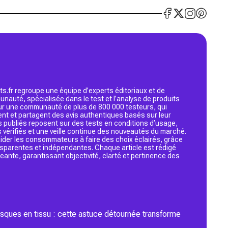
s.fr regroupe une équipe d’experts éditoriaux et de
nauté, spécialisée dans le test et l’analyse de produits
 sur une communauté de plus de 800 000 testeurs, qui
ent et partagent des avis authentiques basés sur leur
s publiés reposent sur des tests en conditions d’usage,
 vérifiés et une veille continue des nouveautés du marché.
d’aider les consommateurs à faire des choix éclairés, grâce
ansparentes et indépendantes. Chaque article est rédigé
geante, garantissant objectivité, clarté et pertinence des
asques en tissu : cette astuce détournée transforme