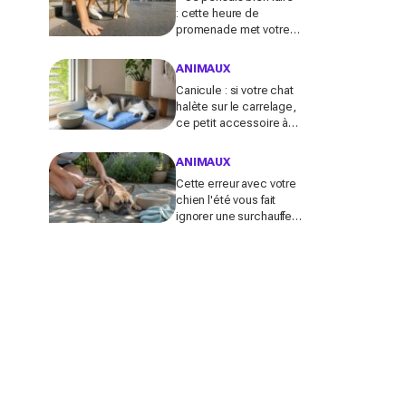
: cette heure de
promenade met votre
chien en danger l’été (et
la plupart des maîtres
ANIMAUX
l’ignorent)
Canicule : si votre chat
halète sur le carrelage,
ce petit accessoire à
moins de 10 € peut
transformer son coin
ANIMAUX
sieste tout l’été
Cette erreur avec votre
chien l'été vous fait
ignorer une surchauffe
cachée qui peut devenir
mortelle en quelques
minutes