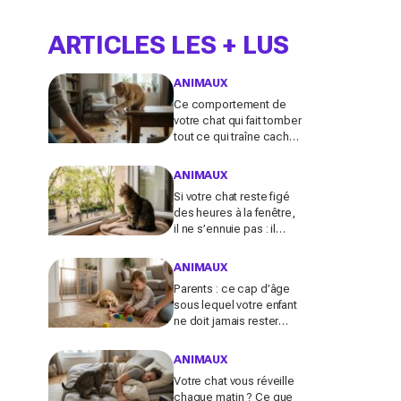
ARTICLES LES + LUS
ANIMAUX
Ce comportement de
votre chat qui fait tomber
tout ce qui traîne cache
souvent un malaise que
vous ne devez plus
ANIMAUX
ignorer
Si votre chat reste figé
des heures à la fenêtre,
il ne s’ennuie pas : il
active en secret une
faculté mentale que
ANIMAUX
vous ignorez
Parents : ce cap d’âge
sous lequel votre enfant
ne doit jamais rester
seul avec le chien,
même pour fermer la
ANIMAUX
porte
Votre chat vous réveille
chaque matin ? Ce que