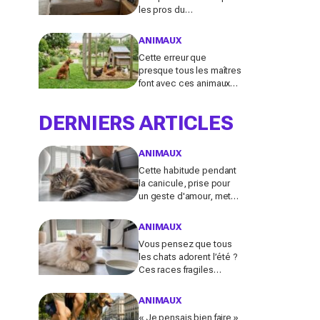
les pros du
comportement félin y
voient n’a presque
ANIMAUX
jamais rien d’anodin
Cette erreur que
presque tous les maîtres
font avec ces animaux
au jardin finit bien plus
souvent en drame qu’ils
DERNIERS ARTICLES
ne l’imaginent
ANIMAUX
Cette habitude pendant
la canicule, prise pour
un geste d'amour, met
en danger les chats à
poils longs selon les
ANIMAUX
vétérinaires
Vous pensez que tous
les chats adorent l’été ?
Ces races fragiles
risquent le coup de
chaleur fatal sans ces
ANIMAUX
gestes simples
« Je pensais bien faire »