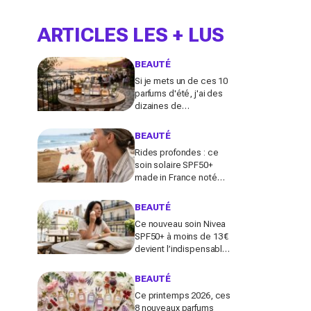
ARTICLES LES + LUS
BEAUTÉ
Si je mets un de ces 10
parfums d'été, j'ai des
dizaines de
compliments toute la
journée
BEAUTÉ
Rides profondes : ce
soin solaire SPF50+
made in France noté
100/100 sur Yuka promet
de freiner leur apparition
BEAUTÉ
Ce nouveau soin Nivea
SPF50+ à moins de 13 €
devient l’indispensable
des peaux sensibles
pour éviter les dégâts du
BEAUTÉ
soleil
Ce printemps 2026, ces
8 nouveaux parfums