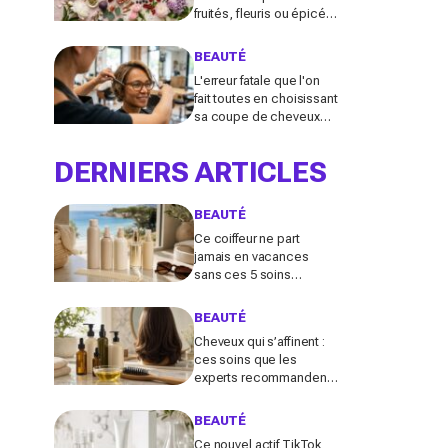
fruités, fleuris ou épicés
signés Lancôme et
Guerlain vont booster
BEAUTÉ
votre sillage
L'erreur fatale que l'on
fait toutes en choisissant
sa coupe de cheveux
l'été quand on porte des
lunettes
DERNIERS ARTICLES
BEAUTÉ
Ce coiffeur ne part
jamais en vacances
sans ces 5 soins
cheveux : la routine
minimaliste qui évite
BEAUTÉ
l'effet paille au retour
Cheveux qui s’affinent :
ces soins que les
experts recommandent
pour retrouver de la
densité plus vite que
BEAUTÉ
prévu
Ce nouvel actif TikTok