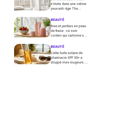
s’invite dans une crème
yeux anti-âge The
Ordinary à moins de 10 €
: faut-il vraiment se ruer
BEAUTÉ
dessus ?
Bras et jambes en peau
de fraise : ce soin
coréen qui cartonne sur
TikTok promet de lisser
la peau, mais pas pour
BEAUTÉ
tous
Cette huile solaire de
pharmacie SPF 50+ a
stoppé mes rougeurs :
le solaire satiné non gras
que les peaux claires
s’arrachent