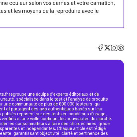
nne couleur selon vos cernes et votre carnation,
ites et les moyens de la reproduire avec le
s.fr regroupe une équipe d’experts éditoriaux et de
nauté, spécialisée dans le test et l’analyse de produits
 sur une communauté de plus de 800 000 testeurs, qui
ent et partagent des avis authentiques basés sur leur
s publiés reposent sur des tests en conditions d’usage,
 vérifiés et une veille continue des nouveautés du marché.
d’aider les consommateurs à faire des choix éclairés, grâce
ansparentes et indépendantes. Chaque article est rédigé
geante, garantissant objectivité, clarté et pertinence des