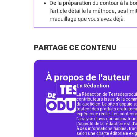
De la préparation du contour à la bo
l’article détaille la méthode, ses lim
maquillage que vous avez déjà.
PARTAGE CE CONTENU
À propos de l'auteur
La Rédaction
La Rédaction de Testsdeproduit
contributeurs issus de la commu
du quotidien. Le site s’appuie
testent des produits gratuitem
expérience réelle. Les contenu
l’analyse d’avis consommateurs
L’objectif de la rédaction est 
à des informations fiables, tr
selon une charte éditoriale exi