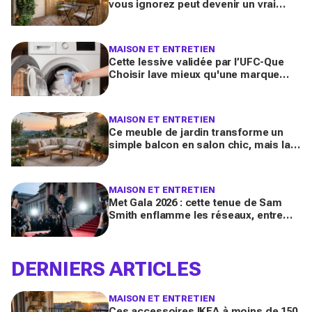
vous ignorez peut devenir un vrai
salon : 12 idées futées pour le
transformer dès ce week-end
MAISON ET ENTRETIEN
Cette lessive validée par l’UFC-Que
Choisir lave mieux qu'une marque
culte vendue partout, et coûte deux
fois moins cher par lavage
MAISON ET ENTRETIEN
Ce meuble de jardin transforme un
simple balcon en salon chic, mais la
plupart des Français le choisissent à
côté de la plaque
MAISON ET ENTRETIEN
Met Gala 2026 : cette tenue de Sam
Smith enflamme les réseaux, entre
chef-d’œuvre de mode queer et
polémique inattendue
DERNIERS ARTICLES
MAISON ET ENTRETIEN
Ces accessoires IKEA à moins de 150