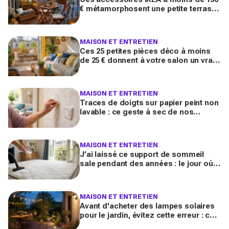
€ métamorphosent une petite terrasse
en vrai salon d’été stylé chez vous
(qu’on oublie souvent)
MAISON ET ENTRETIEN
Ces 25 petites pièces déco à moins
de 25 € donnent à votre salon un vrai
air de maison de vacances avant l’été
2026
MAISON ET ENTRETIEN
Traces de doigts sur papier peint non
lavable : ce geste à sec de nos
grands-mères qui nettoie tout sans
jamais décoller le lé
MAISON ET ENTRETIEN
J’ai laissé ce support de sommeil
sale pendant des années : le jour où
je l’ai vraiment assaini, j’ai découvert
l’horreur cachée
MAISON ET ENTRETIEN
Avant d'acheter des lampes solaires
pour le jardin, évitez cette erreur : ces
modèles testés transforment vos