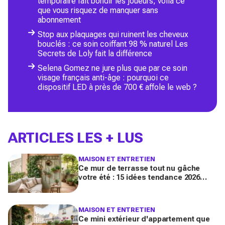
temporaire fait bondir les joueurs, voilà ce
que vous risquez de manquer sans
abonnement
Stop aux plaquages qui ruinent les cheveux
bouclés : ce soin coiffant 98 % naturel Les
Secrets de Loly fait la différence
Selena Gomez ne jure plus que par ce soin
visage français anti-âge : pourquoi ce
dispositif LED à près de 700 € affole le web ?
ARTICLES LES + LUS
MAISON ET ENTRETIEN
Ce mur de terrasse tout nu gâche
votre été : 15 idées tendance 2026
pour en faire une véritable pièce à
vivre
MAISON ET ENTRETIEN
Ce mini extérieur d'appartement que