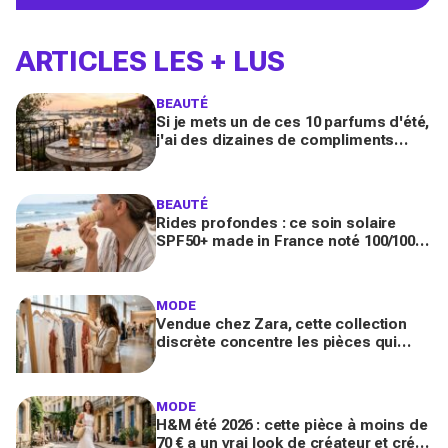
ARTICLES LES + LUS
BEAUTÉ
Si je mets un de ces 10 parfums d'été,
j'ai des dizaines de compliments
toute la journée
BEAUTÉ
Rides profondes : ce soin solaire
SPF50+ made in France noté 100/100
sur Yuka promet de freiner leur
apparition
MODE
Vendue chez Zara, cette collection
discrète concentre les pièces qui
"font riche" : voici les astuces pour la
trouver avant tout le monde
MODE
H&M été 2026 : cette pièce à moins de
70 € a un vrai look de créateur et crée