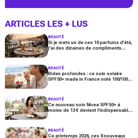
ARTICLES LES + LUS
BEAUTÉ
Si je mets un de ces 10 parfums d'été,
j'ai des dizaines de compliments
toute la journée
BEAUTÉ
Rides profondes : ce soin solaire
SPF50+ made in France noté 100/100
sur Yuka promet de freiner leur
apparition
BEAUTÉ
Ce nouveau soin Nivea SPF50+ à
moins de 13 € devient l’indispensable
des peaux sensibles pour éviter les
dégâts du soleil
BEAUTÉ
Ce printemps 2026, ces 8 nouveaux