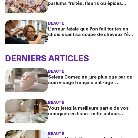
parfums fruités, fleuris ou épicés
signés Lancôme et Guerlain vont
booster votre sillage
BEAUTÉ
L'erreur fatale que l'on fait toutes en
choisissant sa coupe de cheveux l'été
quand on porte des lunettes
DERNIERS ARTICLES
BEAUTÉ
Selena Gomez ne jure plus que par ce
soin visage français anti-âge :
pourquoi ce dispositif LED à près de
700 € affole le web ?
BEAUTÉ
Vous jetez la meilleure partie de vos
masques en tissu : cette astuce
détournée transforme ce reste de
soin en vrai booster beauté
BEAUTÉ