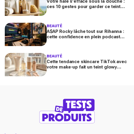
Votre hâle s’efface sous la douche :
ces 10 gestes pour garder ce teint
d’été longtemps sans abîmer votre
peau fragile
BEAUTÉ
A$AP Rocky lâche tout sur Rihanna :
cette confidence en plein podcast
relance enfin ce projet attendu par la
Navy depuis 10 ans
BEAUTÉ
Cette tendance skincare TikTok avec
votre make-up fait un teint glowy
bluffant (mais attention à cette erreur
avec votre SPF)