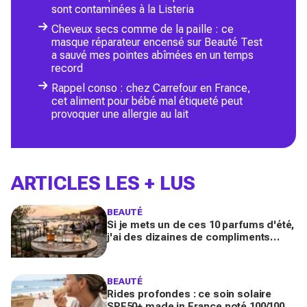
sont contaminées à la Listeria
Cheveux secs comme de la paille : ce
masque réparateur encensé sur Beauté Test
a sauvé mes pointes abîmées en un temps
record
Rappel conso : chez Carrefour en France,
cet aliment pour bébé mal étiqueté peut
provoquer une allergie au lait
ARTICLES LES + LUS
BEAUTÉ
Si je mets un de ces 10 parfums d'été,
j'ai des dizaines de compliments
toute la journée
BEAUTÉ
Rides profondes : ce soin solaire
SPF50+ made in France noté 100/100