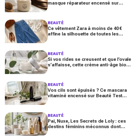
masque réparateur encensé sur
Beauté Test a sauvé mes pointes
abîmées en un temps record
BEAUTÉ
Ce vêtement Zara à moins de 40 €
affine la silhouette de toutes les
morphologies à la rentrée, avant de
disparaître des rayons
BEAUTÉ
Si vos rides se creusent et que l’ovale
s’affaisse, cette crème anti-âge bio
encensée sur Beauté Test change
tout en 4 semaines
BEAUTÉ
Vos cils sont épuisés ? Ce mascara
vitaminé encensé sur Beauté Test
promet volume maxi et pousse
accélérée sans les fragiliser
BEAUTÉ
Pai, Nuxe, Les Secrets de Loly : ces
destins féminins méconnus dont
personne ne parle derrière vos