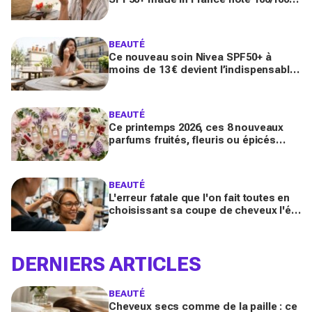
sur Yuka promet de freiner leur
apparition
BEAUTÉ
Ce nouveau soin Nivea SPF50+ à
moins de 13 € devient l’indispensable
des peaux sensibles pour éviter les
dégâts du soleil
BEAUTÉ
Ce printemps 2026, ces 8 nouveaux
parfums fruités, fleuris ou épicés
signés Lancôme et Guerlain vont
booster votre sillage
BEAUTÉ
L'erreur fatale que l'on fait toutes en
choisissant sa coupe de cheveux l'été
quand on porte des lunettes
DERNIERS ARTICLES
BEAUTÉ
Cheveux secs comme de la paille : ce