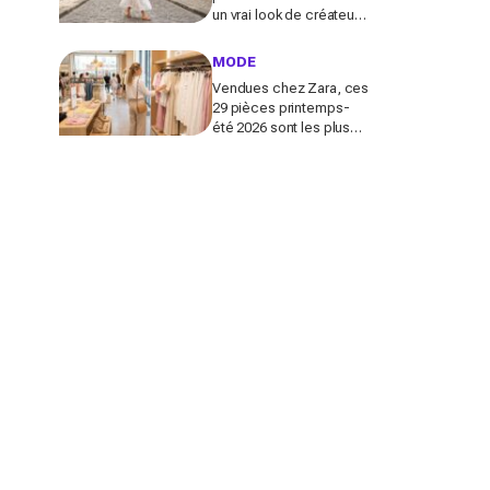
un vrai look de créateur
et crée un look chic en 2
minutes chrono
MODE
Vendues chez Zara, ces
29 pièces printemps-
été 2026 sont les plus
désirables pour dupes
de luxe parfaits