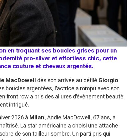
on en troquant ses boucles grises pour un
ernité pro-silver et effortless chic, cette
gance couture et cheveux argentés.
ie MacDowell
dès son arrivée au défilé
Giorgio
ues boucles argentées, l’actrice a rompu avec son
 en front row a pris des allures d’évènement beauté.
nt intrigué.
hiver 2026 à
Milan
, Andie MacDowell, 67 ans, a
îtrisé. La star américaine a choisi une attache
bre de son tailleur sombre. Un parti pris qui