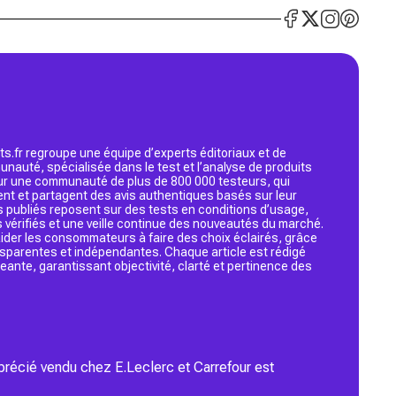
s.fr regroupe une équipe d’experts éditoriaux et de
nauté, spécialisée dans le test et l’analyse de produits
 sur une communauté de plus de 800 000 testeurs, qui
ent et partagent des avis authentiques basés sur leur
s publiés reposent sur des tests en conditions d’usage,
 vérifiés et une veille continue des nouveautés du marché.
d’aider les consommateurs à faire des choix éclairés, grâce
ansparentes et indépendantes. Chaque article est rédigé
geante, garantissant objectivité, clarté et pertinence des
récié vendu chez E.Leclerc et Carrefour est