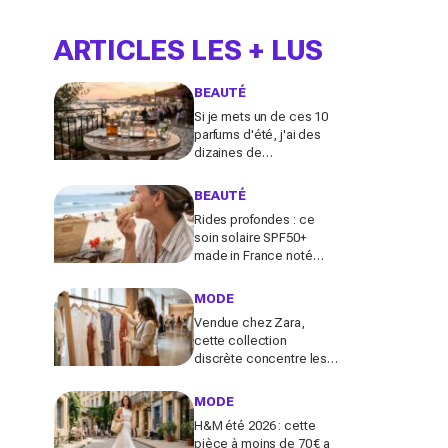
ARTICLES LES + LUS
BEAUTÉ
Si je mets un de ces 10
parfums d'été, j'ai des
dizaines de
compliments toute la
journée
BEAUTÉ
Rides profondes : ce
soin solaire SPF50+
made in France noté
100/100 sur Yuka promet
de freiner leur apparition
MODE
Vendue chez Zara,
cette collection
discrète concentre les
pièces qui "font riche" :
voici les astuces pour la
MODE
trouver avant tout le
H&M été 2026 : cette
monde
pièce à moins de 70 € a