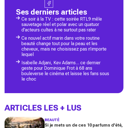
Ses derniers articles
Ce soir à la TV : cette soirée RTL9 mêle
sauvetage réel et polar avec un quatuor
d'acteurs cultes à ne surtout pas rater
Ce nouvel actif marin dans votre routine
beauté change tout pour la peau et les
cheveux, mais ne choisissez pas n’importe
lequel
Isabelle Adjani, Kev Adams... ce dernier
geste pour Dominique Frot à 68 ans
bouleverse le cinéma et laisse les fans sous
le choc
ARTICLES LES + LUS
BEAUTÉ
Si je mets un de ces 10 parfums d'été,