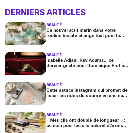
DERNIERS ARTICLES
BEAUTÉ
Ce nouvel actif marin dans votre
routine beauté change tout pour la
peau et les cheveux, mais ne
choisissez pas n’importe lequel
BEAUTÉ
Isabelle Adjani, Kev Adams... ce
dernier geste pour Dominique Frot à
68 ans bouleverse le cinéma et laisse
les fans sous le choc
BEAUTÉ
Cette astuce Instagram qui promet de
lisser les rides du sourire en une nuit
inquiète les experts : faut-il vraiment
l’essayer ?
BEAUTÉ
« Mes cils ont doublé de longueur » :
ce soin pour les cils naturel d’Aroma-
Zone transforme le regard en