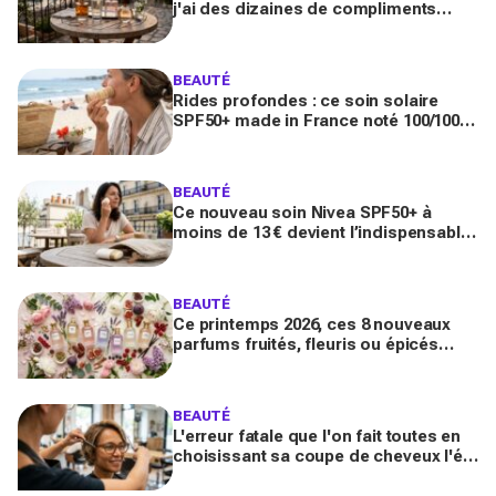
j'ai des dizaines de compliments
toute la journée
BEAUTÉ
Rides profondes : ce soin solaire
SPF50+ made in France noté 100/100
sur Yuka promet de freiner leur
apparition
BEAUTÉ
Ce nouveau soin Nivea SPF50+ à
moins de 13 € devient l’indispensable
des peaux sensibles pour éviter les
dégâts du soleil
BEAUTÉ
Ce printemps 2026, ces 8 nouveaux
parfums fruités, fleuris ou épicés
signés Lancôme et Guerlain vont
booster votre sillage
BEAUTÉ
L'erreur fatale que l'on fait toutes en
choisissant sa coupe de cheveux l'été
quand on porte des lunettes