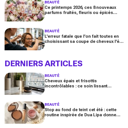
BEAUTÉ
Ce printemps 2026, ces 8 nouveaux
parfums fruités, fleuris ou épicés
signés Lancôme et Guerlain vont
booster votre sillage
BEAUTÉ
L'erreur fatale que l'on fait toutes en
choisissant sa coupe de cheveux l'été
quand on porte des lunettes
DERNIERS ARTICLES
BEAUTÉ
Cheveux épais et frisottis
incontrôlables : ce soin lissant
promet 3 jours glossy, encensé par
les avis sur Beauté Test
BEAUTÉ
Stop au fond de teint cet été : cette
routine inspirée de Dua Lipa donne
bonne mine en 2 secondes avec
seulement trois produits