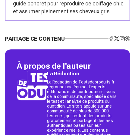
guide concret pour reproduire ce coiffage chic
et assumer pleinement ses cheveux gris.
PARTAGE CE CONTENU
À propos de l'auteur
La Rédaction
La Rédaction de Testsdeproduits.fr
regroupe une équipe d’experts
éditoriaux et de contributeurs issus
de la communauté, spécialisée dans
le test et l’analyse de produits du
quotidien. Le site s’appuie sur une
communauté de plus de 800 000
testeurs, qui testent des produits
gratuitement et partagent des avis
authentiques basés sur leur
expérience réelle. Les contenus
publiés reposent sur des tests en