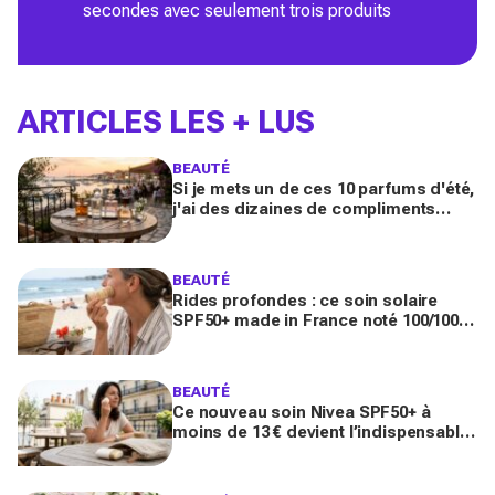
secondes avec seulement trois produits
ARTICLES LES + LUS
BEAUTÉ
Si je mets un de ces 10 parfums d'été,
j'ai des dizaines de compliments
toute la journée
BEAUTÉ
Rides profondes : ce soin solaire
SPF50+ made in France noté 100/100
sur Yuka promet de freiner leur
apparition
BEAUTÉ
Ce nouveau soin Nivea SPF50+ à
moins de 13 € devient l’indispensable
des peaux sensibles pour éviter les
dégâts du soleil