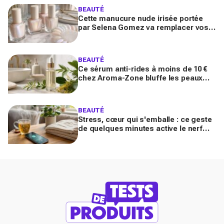
BEAUTÉ
Cette manucure nude irisée portée
par Selena Gomez va remplacer vos
vernis d'été (et vous ne la quitterez
plus de l'année)
BEAUTÉ
Ce sérum anti-rides à moins de 10 €
chez Aroma-Zone bluffe les peaux
matures avec un effet botox-like venu
de ce végétal
BEAUTÉ
Stress, cœur qui s'emballe : ce geste
de quelques minutes active le nerf
vague et calme le système nerveux
d'une façon bluffante