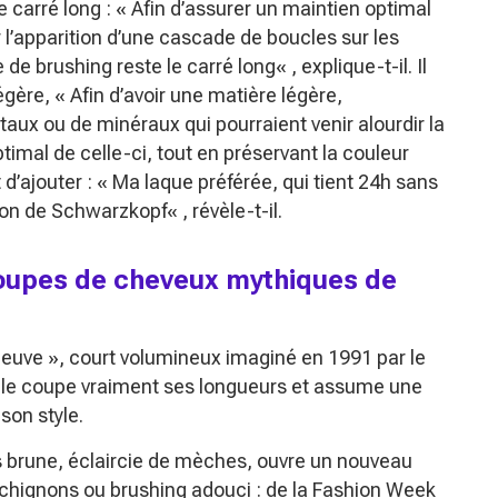
e carré long : «
Afin d’assurer un maintien optimal
 l’apparition d’une cascade de boucles sur les
 de brushing reste le carré long
« , explique-t-il. Il
légère, «
Afin d’avoir une matière légère,
aux ou de minéraux qui pourraient venir alourdir la
mal de celle-ci, tout en préservant la couleur
 d’ajouter : «
Ma laque préférée, qui tient 24h sans
sion de Schwarzkopf
« , révèle-t-il.
oupes de cheveux mythiques de
neuve », court volumineux imaginé en 1991 par le
lle coupe vraiment ses longueurs et assume une
son style.
s brune, éclaircie de mèches, ouvre un nouveau
 chignons ou brushing adouci : de la Fashion Week