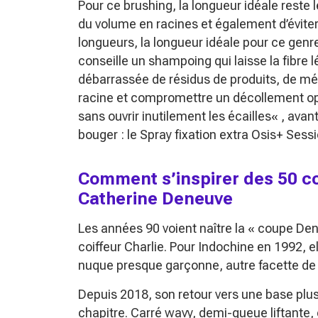
Pour ce brushing, la longueur idéale reste l
du volume en racines et également d’éviter
longueurs, la longueur idéale pour ce genre
conseille un shampoing qui laisse la fibre 
débarrassée de résidus de produits, de mét
racine et compromettre un décollement opti
sans ouvrir inutilement les écailles
« , avant
bouger : le Spray fixation extra Osis+ Ses
Comment s’inspirer des 50 c
Catherine Deneuve
Les années 90 voient naître la « coupe De
coiffeur Charlie. Pour
Indochine
en 1992, e
nuque presque garçonne, autre facette de 
Depuis 2018, son retour vers une base plu
chapitre. Carré wavy, demi-queue liftante,