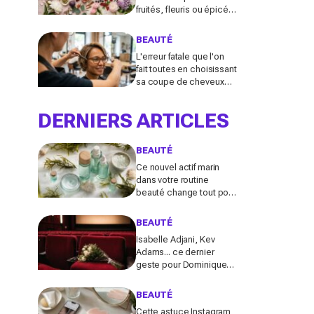
fruités, fleuris ou épicés
signés Lancôme et
Guerlain vont booster
BEAUTÉ
votre sillage
L'erreur fatale que l'on
fait toutes en choisissant
sa coupe de cheveux
l'été quand on porte des
lunettes
DERNIERS ARTICLES
BEAUTÉ
Ce nouvel actif marin
dans votre routine
beauté change tout pour
la peau et les cheveux,
mais ne choisissez pas
BEAUTÉ
n’importe lequel
Isabelle Adjani, Kev
Adams... ce dernier
geste pour Dominique
Frot à 68 ans bouleverse
le cinéma et laisse les
BEAUTÉ
fans sous le choc
Cette astuce Instagram