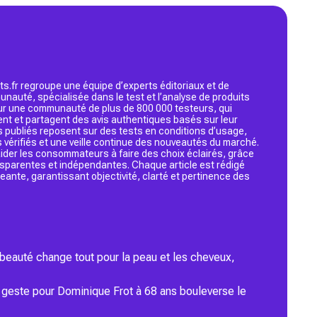
s.fr regroupe une équipe d’experts éditoriaux et de
nauté, spécialisée dans le test et l’analyse de produits
 sur une communauté de plus de 800 000 testeurs, qui
ent et partagent des avis authentiques basés sur leur
s publiés reposent sur des tests en conditions d’usage,
 vérifiés et une veille continue des nouveautés du marché.
d’aider les consommateurs à faire des choix éclairés, grâce
ansparentes et indépendantes. Chaque article est rédigé
geante, garantissant objectivité, clarté et pertinence des
 beauté change tout pour la peau et les cheveux,
r geste pour Dominique Frot à 68 ans bouleverse le