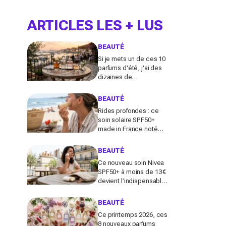
ARTICLES LES + LUS
BEAUTÉ
Si je mets un de ces 10
parfums d'été, j'ai des
dizaines de
compliments toute la
journée
BEAUTÉ
Rides profondes : ce
soin solaire SPF50+
made in France noté
100/100 sur Yuka promet
de freiner leur apparition
BEAUTÉ
Ce nouveau soin Nivea
SPF50+ à moins de 13 €
devient l’indispensable
des peaux sensibles
pour éviter les dégâts du
BEAUTÉ
soleil
Ce printemps 2026, ces
8 nouveaux parfums