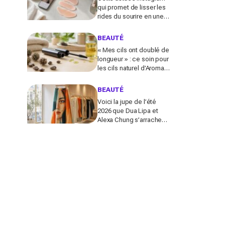
qui promet de lisser les
rides du sourire en une
nuit inquiète les experts :
faut-il vraiment l’essayer
BEAUTÉ
?
« Mes cils ont doublé de
longueur » : ce soin pour
les cils naturel d’Aroma-
Zone transforme le
regard en quelques
BEAUTÉ
semaines
Voici la jupe de l’été
2026 que Dua Lipa et
Alexa Chung s’arrachent
déjà (et que Michelle
Obama a portée comme
un message secret)