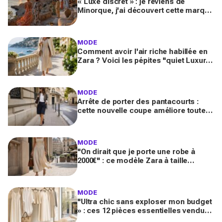
« Luxe discret » : je reviens de
Minorque, j'ai découvert cette marque
et ses essentiels mode pour un été
méditerranéen splendide
MODE
Comment avoir l'air riche habillée en
Zara ? Voici les pépites "quiet Luxury"
inspirées de la French Riviera
MODE
Arrête de porter des pantacourts :
cette nouvelle coupe améliore toutes
vos tenues avec mocassins pour des
looks chic et luxueux
MODE
"On dirait que je porte une robe à
2000€" : ce modèle Zara à taille
basque qui affole les fans de luxe
MODE
"Ultra chic sans exploser mon budget
» : ces 12 pièces essentielles vendues
chez Zara créent des looks Riviera