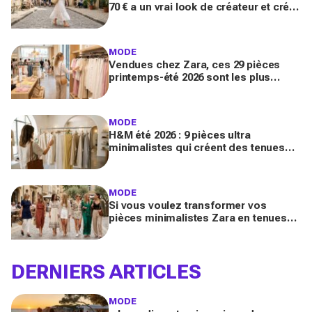
70 € a un vrai look de créateur et crée
un look chic en 2 minutes chrono
MODE
Vendues chez Zara, ces 29 pièces
printemps-été 2026 sont les plus
désirables pour dupes de luxe
parfaits
MODE
H&M été 2026 : 9 pièces ultra
minimalistes qui créent des tenues
luxe à petit prix pour des looks
Pinterest magnifiques
MODE
Si vous voulez transformer vos
pièces minimalistes Zara en tenues
luxe, copiez ces 9 looks Pinterest ce
printemps 2026
DERNIERS ARTICLES
MODE