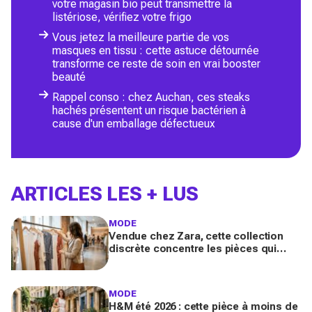
votre magasin bio peut transmettre la
listériose, vérifiez votre frigo
Vous jetez la meilleure partie de vos
masques en tissu : cette astuce détournée
transforme ce reste de soin en vrai booster
beauté
Rappel conso : chez Auchan, ces steaks
hachés présentent un risque bactérien à
cause d'un emballage défectueux
ARTICLES LES + LUS
MODE
Vendue chez Zara, cette collection
discrète concentre les pièces qui
"font riche" : voici les astuces pour la
trouver avant tout le monde
MODE
H&M été 2026 : cette pièce à moins de