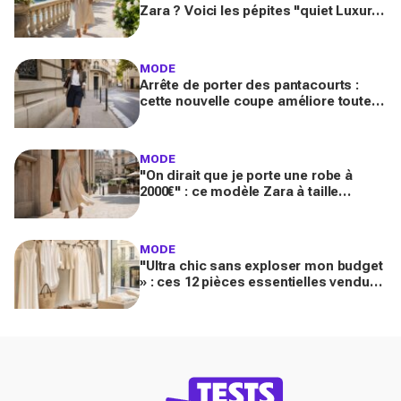
Zara ? Voici les pépites "quiet Luxury"
inspirées de la French Riviera
MODE
Arrête de porter des pantacourts :
cette nouvelle coupe améliore toutes
vos tenues avec mocassins pour des
looks chic et luxueux
MODE
"On dirait que je porte une robe à
2000€" : ce modèle Zara à taille
basque qui affole les fans de luxe
MODE
"Ultra chic sans exploser mon budget
» : ces 12 pièces essentielles vendues
chez Zara créent des looks Riviera
parfaits