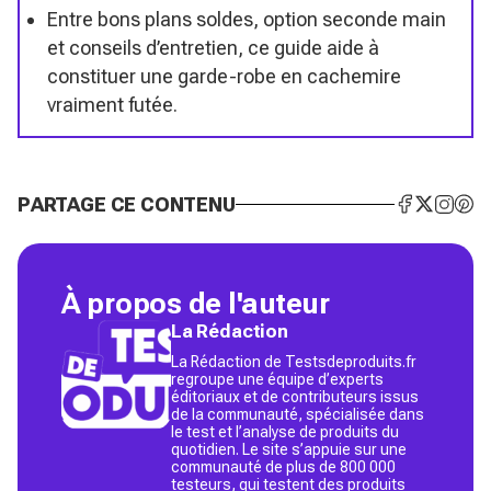
Entre bons plans soldes, option seconde main
et conseils d’entretien, ce guide aide à
constituer une garde-robe en cachemire
vraiment futée.
PARTAGE CE CONTENU
À propos de l'auteur
La Rédaction
La Rédaction de Testsdeproduits.fr
regroupe une équipe d’experts
éditoriaux et de contributeurs issus
de la communauté, spécialisée dans
le test et l’analyse de produits du
quotidien. Le site s’appuie sur une
communauté de plus de 800 000
testeurs, qui testent des produits