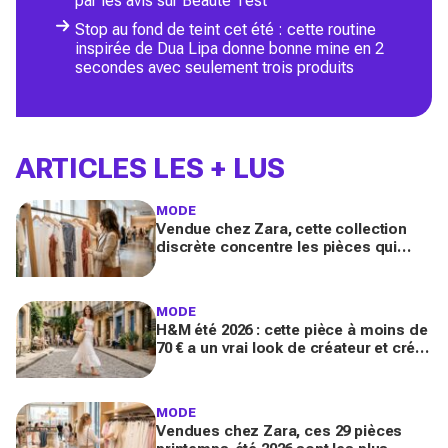
par les avis sur Beauté Test
Stop au fond de teint cet été : cette routine
inspirée de Dua Lipa donne bonne mine en 2
secondes avec seulement trois produits
ARTICLES LES + LUS
MODE
Vendue chez Zara, cette collection
discrète concentre les pièces qui
"font riche" : voici les astuces pour la
trouver avant tout le monde
MODE
H&M été 2026 : cette pièce à moins de
70 € a un vrai look de créateur et crée
un look chic en 2 minutes chrono
MODE
Vendues chez Zara, ces 29 pièces