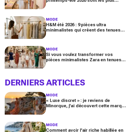
printemps-été 2026 sont les plus
désirables pour dupes de luxe
parfaits
MODE
H&M été 2026 : 9 pièces ultra
minimalistes qui créent des tenues
luxe à petit prix pour des looks
Pinterest magnifiques
MODE
Si vous voulez transformer vos
pièces minimalistes Zara en tenues
luxe, copiez ces 9 looks Pinterest ce
printemps 2026
DERNIERS ARTICLES
MODE
« Luxe discret » : je reviens de
Minorque, j'ai découvert cette marque
et ses essentiels mode pour un été
méditerranéen splendide
MODE
Comment avoir l'air riche habillée en