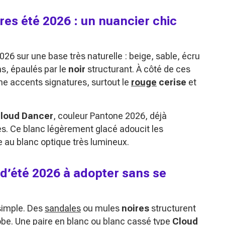
es été 2026 : un nuancier chic
6 sur une base très naturelle : beige, sable, écru
s, épaulés par le
noir
structurant. À côté de ces
e accents signatures, surtout le
rouge
cerise
et
loud Dancer
, couleur Pantone 2026, déjà
es. Ce blanc légèrement glacé adoucit les
xe au blanc optique très lumineux.
d’été 2026 à adopter sans se
 simple. Des
sandales
ou mules
noires
structurent
obe. Une paire en blanc ou blanc cassé type
Cloud