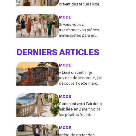
créent des tenues luxe à
petit prix pour des looks
Pinterest magnifiques
MODE
Si vous voulez
transformer vos pièces
minimalistes Zara en
tenues luxe, copiez ces
9 looks Pinterest ce
DERNIERS ARTICLES
printemps 2026
MODE
« Luxe discret » : je
reviens de Minorque, j'ai
découvert cette marque
et ses essentiels mode
pour un été
MODE
méditerranéen
Comment avoir l'air riche
splendide
habillée en Zara ? Voici
les pépites "quiet
Luxury" inspirées de la
French Riviera
MODE
Arrête de porter des