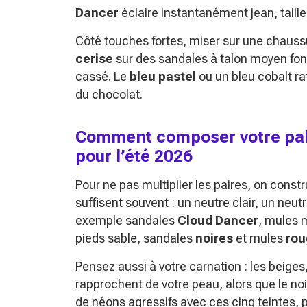
Dancer
éclaire instantanément jean, taille
Côté touches fortes, miser sur une chaussu
cerise
sur des sandales à talon moyen fon
cassé. Le
bleu pastel
ou un bleu cobalt ra
du chocolat.
Comment composer votre pal
pour l’été 2026
Pour ne pas multiplier les paires, on const
suffisent souvent : un neutre clair, un neut
exemple sandales
Cloud Dancer
, mules 
pieds sable, sandales
noires
et mules
rou
Pensez aussi à votre carnation : les beiges
rapprochent de votre peau, alors que le no
de néons agressifs avec ces cinq teintes, p