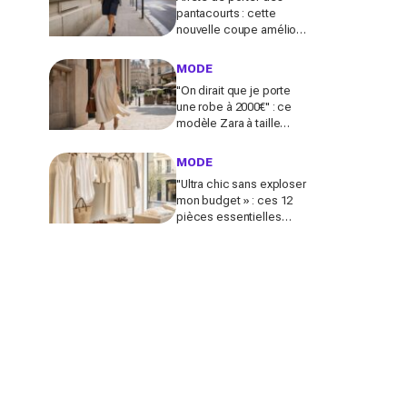
pantacourts : cette
nouvelle coupe améliore
toutes vos tenues avec
mocassins pour des
MODE
looks chic et luxueux
"On dirait que je porte
une robe à 2000€" : ce
modèle Zara à taille
basque qui affole les
fans de luxe
MODE
"Ultra chic sans exploser
mon budget » : ces 12
pièces essentielles
vendues chez Zara
créent des looks Riviera
parfaits