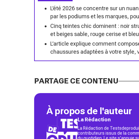
L’été 2026 se concentre sur un nuan
par les podiums et les marques, pour s
Cinq teintes chic dominent : noir st
et beiges sable, rouge cerise et bleu
L’article explique comment composer
chaussures adaptées à votre style, v
PARTAGE CE CONTENU
À propos de l'auteur
La Rédaction
La Rédaction de Testsdeproduit
contributeurs issus de la commu
du quotidien. Le site s’appuie