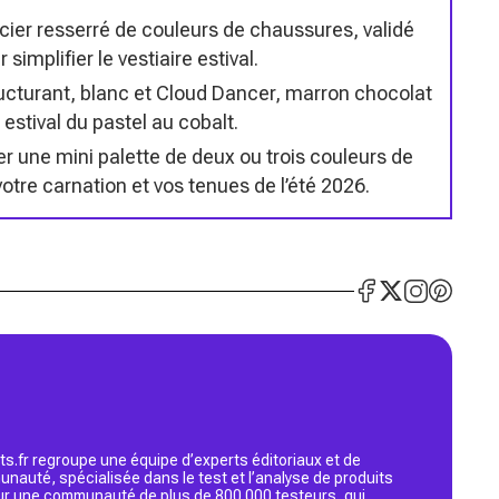
cier resserré de couleurs de chaussures, validé
implifier le vestiaire estival.
ructurant, blanc et Cloud Dancer, marron chocolat
 estival du pastel au cobalt.
 une mini palette de deux ou trois couleurs de
otre carnation et vos tenues de l’été 2026.
s.fr regroupe une équipe d’experts éditoriaux et de
nauté, spécialisée dans le test et l’analyse de produits
 sur une communauté de plus de 800 000 testeurs, qui