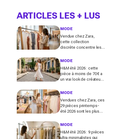
ARTICLES LES + LUS
MODE
Vendue chez Zara,
cette collection
discrète concentre les
pièces qui "font riche" :
voici les astuces pour la
MODE
trouver avant tout le
H&M été 2026 : cette
monde
pièce à moins de 70 € a
un vrai look de créateur
et crée un look chic en 2
minutes chrono
MODE
Vendues chez Zara, ces
29 pièces printemps-
été 2026 sont les plus
désirables pour dupes
de luxe parfaits
MODE
H&M été 2026 : 9 pièces
ultra minimalistes qui