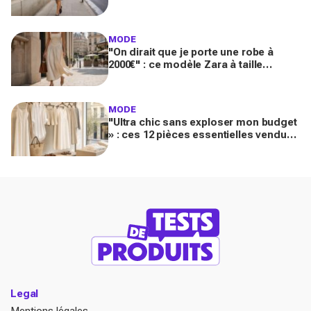
vos tenues avec mocassins pour des
looks chic et luxueux
MODE
"On dirait que je porte une robe à
2000€" : ce modèle Zara à taille
basque qui affole les fans de luxe
MODE
"Ultra chic sans exploser mon budget
» : ces 12 pièces essentielles vendues
chez Zara créent des looks Riviera
parfaits
Legal
Mentions légales