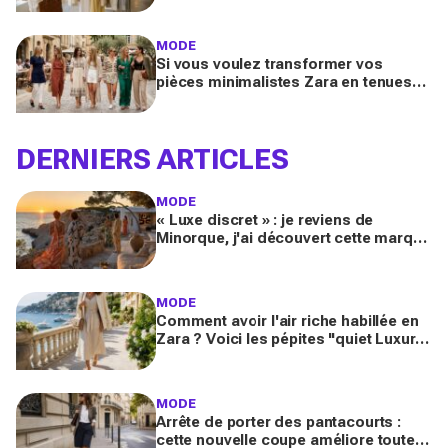
Pinterest magnifiques
MODE
Si vous voulez transformer vos
pièces minimalistes Zara en tenues
luxe, copiez ces 9 looks Pinterest ce
printemps 2026
DERNIERS ARTICLES
MODE
« Luxe discret » : je reviens de
Minorque, j'ai découvert cette marque
et ses essentiels mode pour un été
méditerranéen splendide
MODE
Comment avoir l'air riche habillée en
Zara ? Voici les pépites "quiet Luxury"
inspirées de la French Riviera
MODE
Arrête de porter des pantacourts :
cette nouvelle coupe améliore toutes