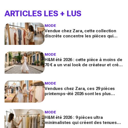
ARTICLES LES + LUS
MODE
Vendue chez Zara, cette collection
discrète concentre les pièces qui
"font riche" : voici les astuces pour la
trouver avant tout le monde
MODE
H&M été 2026 : cette pièce à moins de
70 € a un vrai look de créateur et crée
un look chic en 2 minutes chrono
MODE
Vendues chez Zara, ces 29 pièces
printemps-été 2026 sont les plus
désirables pour dupes de luxe
parfaits
MODE
H&M été 2026 : 9 pièces ultra
minimalistes qui créent des tenues
luxe à petit prix pour des looks