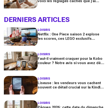
voici les réglages cachés que j’ai
activés pour la transformer (et ça
change tout)
DERNIERS ARTICLES
LOISIRS
Netflix : One Piece saison 2 explose
les scores, ces LEGO exclusifs
arrivent bientôt et vont se vendre en
quelques minutes
LOISIRS
Faut-il vraiment craquer pour la Kobo
couleur ? Notre avis si vous avez déjà
une liseuse !
LOISIRS
Liseuse : les vendeurs vous cachent
souvent ce détail crucial sur la Kindle,
les réflexes indispensables avant de
l'acheter
LOISIRS
Pâques 2026 : cette date du dimanche