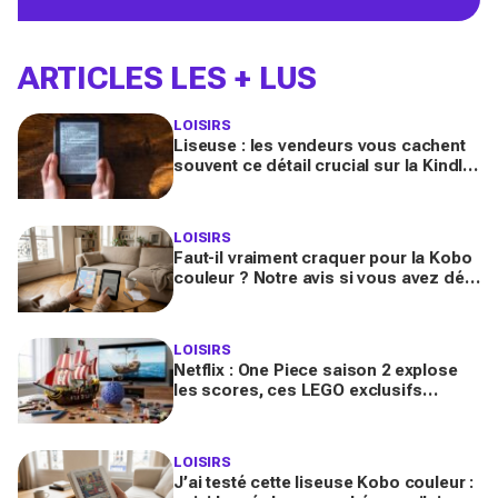
ARTICLES LES + LUS
LOISIRS
Liseuse : les vendeurs vous cachent
souvent ce détail crucial sur la Kindle,
les réflexes indispensables avant de
l'acheter
LOISIRS
Faut-il vraiment craquer pour la Kobo
couleur ? Notre avis si vous avez déjà
une liseuse !
LOISIRS
Netflix : One Piece saison 2 explose
les scores, ces LEGO exclusifs
arrivent bientôt et vont se vendre en
quelques minutes
LOISIRS
J’ai testé cette liseuse Kobo couleur :