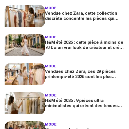
MODE
Vendue chez Zara, cette collection
discrète concentre les pièces qui
"font riche" : voici les astuces pour la
trouver avant tout le monde
MODE
H&M été 2026 : cette pièce à moins de
70 € a un vrai look de créateur et crée
un look chic en 2 minutes chrono
MODE
Vendues chez Zara, ces 29 pièces
printemps-été 2026 sont les plus
désirables pour dupes de luxe
parfaits
MODE
H&M été 2026 : 9 pièces ultra
minimalistes qui créent des tenues
luxe à petit prix pour des looks
Pinterest magnifiques
MODE