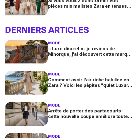
Si vous voulez transformer vos
pièces minimalistes Zara en tenues
luxe, copiez ces 9 looks Pinterest ce
printemps 2026
DERNIERS ARTICLES
MODE
« Luxe discret » : je reviens de
Minorque, j'ai découvert cette marque
et ses essentiels mode pour un été
méditerranéen splendide
MODE
Comment avoir l'air riche habillée en
Zara ? Voici les pépites "quiet Luxury"
inspirées de la French Riviera
MODE
Arrête de porter des pantacourts :
cette nouvelle coupe améliore toutes
vos tenues avec mocassins pour des
looks chic et luxueux
MODE