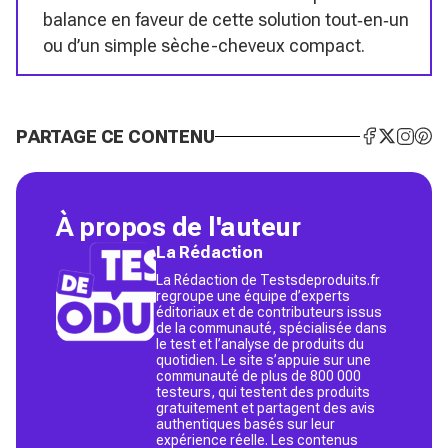
balance en faveur de cette solution tout‑en‑un
ou d’un simple sèche-cheveux compact.
PARTAGE CE CONTENU
À propos de l'auteur
La Rédaction
La Rédaction de Testsdeproduits.fr
regroupe une équipe d’experts
éditoriaux et de contributeurs issus
de la communauté, spécialisée dans
le test et l’analyse de produits du
quotidien. Le site s’appuie sur une
communauté de plus de 800 000
testeurs, qui testent des produits
gratuitement et partagent des avis
authentiques basés sur leur
expérience réelle. Les contenus