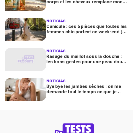
corps et les cheveux remplace mon
parfum habituel, je reçois des
compliments toute la journée
NOTICIAS
Canicule : ces 5 pièces que toutes les
femmes chic portent ce week-end (et
que votre dressing n'a pas encore)
NOTICIAS
Rasage du maillot sous la douche :
les bons gestes pour une peau douce
et confortable
NOTICIAS
Bye bye les jambes sèches : on me
demande tout le temps ce que je
porte, ce soin scintillant rend ma peau
sublime