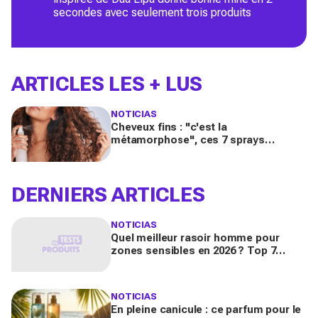
secondes avec seulement trois produits
ARTICLES LES + LUS
NOTICIAS
Cheveux fins : "c'est la
métamorphose", ces 7 sprays
changent vraiment tout pour un
volume XXL, selon les testeuses
DERNIERS ARTICLES
NOTICIAS
Quel meilleur rasoir homme pour
zones sensibles en 2026 ? Top 7
critères de choix (corps, aisselles,
pubis)
NOTICIAS
En pleine canicule : ce parfum pour le