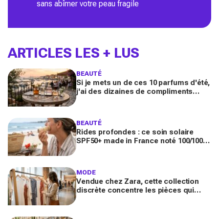
sans abîmer votre peau fragile
ARTICLES LES + LUS
BEAUTÉ
Si je mets un de ces 10 parfums d'été,
j'ai des dizaines de compliments
toute la journée
BEAUTÉ
Rides profondes : ce soin solaire
SPF50+ made in France noté 100/100
sur Yuka promet de freiner leur
apparition
MODE
Vendue chez Zara, cette collection
discrète concentre les pièces qui
"font riche" : voici les astuces pour la
trouver avant tout le monde